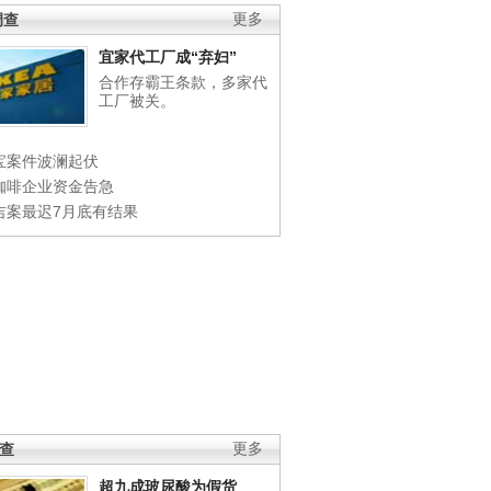
调查
更多
宜家代工厂成“弃妇”
合作存霸王条款，多家代
工厂被关。
宝案件波澜起伏
咖啡企业资金告急
吉案最迟7月底有结果
调查
更多
超九成玻尿酸为假货