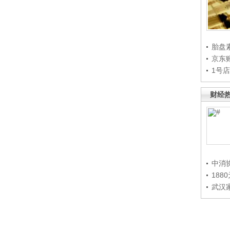
胎盘
京东
1号
财经
中消
188
武汉