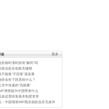
解读
更多
品价格时涨时跌有“解药”吗
制造业处在创新关键期
业不能靠“不回复”谋发展
油价金价下跌意味什么？
公关中传递的“负能量”
IMF增资能为中国带来什么
造血还需依靠基本制度变革
凡：中国增资IMF既非捐款也非无条件