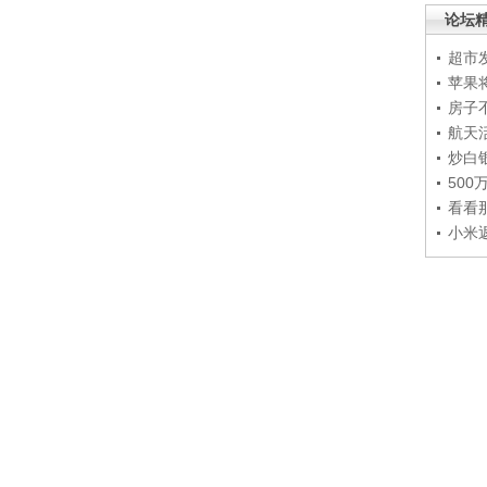
论坛
超市
苹果
房子
航天
炒白
50
看看
小米