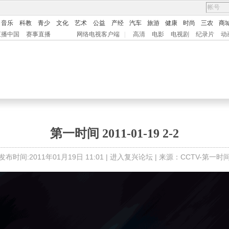
音乐
科教
青少
文化
艺术
公益
产经
汽车
旅游
健康
时尚
三农
商
直播中国
赛事直播
网络电视客户端
|
高清
电影
电视剧
纪录片
动
第一时间 2011-01-19 2-2
发布时间:2011年01月19日 11:01 |
进入复兴论坛
| 来源：CCTV-第一时