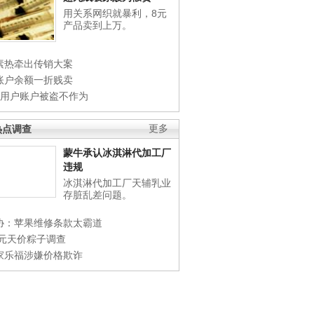
用关系网织就暴利，8元
产品卖到上万。
素热牵出传销大案
账户余额一折贱卖
店用户账户被盗不作为
热点调查
更多
蒙牛承认冰淇淋代加工厂
违规
冰淇淋代加工厂天辅乳业
存脏乱差问题。
协：苹果维修条款太霸道
0元天价粽子调查
家乐福涉嫌价格欺诈