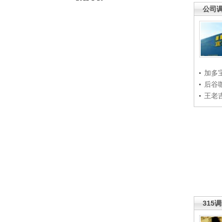
公司
加多
后谷
王老
315