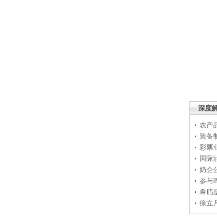
深度
农产
装备
彩票
国际
奶企
参与
希腊
徐立