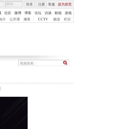
登录
注册
客服
设为首页
城
社区
微博
博客
论坛
访谈
邮箱
游戏
画片
公开课
播客
|
CCTV
频道
栏目
间