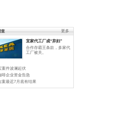
调查
更多
宜家代工厂成“弃妇”
合作存霸王条款，多家代
工厂被关。
宝案件波澜起伏
咖啡企业资金告急
吉案最迟7月底有结果