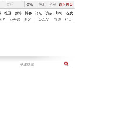
登录
注册
客服
设为首页
城
社区
微博
博客
论坛
访谈
邮箱
游戏
画片
公开课
播客
|
CCTV
频道
栏目