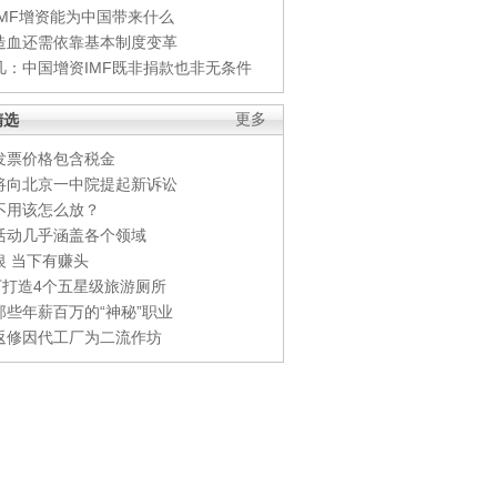
IMF增资能为中国带来什么
造血还需依靠基本制度变革
凡：中国增资IMF既非捐款也非无条件
精选
更多
发票价格包含税金
将向北京一中院提起新诉讼
不用该怎么放？
活动几乎涵盖各个领域
银 当下有赚头
0万打造4个五星级旅游厕所
那些年薪百万的“神秘”职业
返修因代工厂为二流作坊