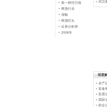
武汉
第一财经日报
啤酒行业
涨幅
啤酒巨头
证券分析师
2008年
深度
农产
装备
彩票
国际
奶企