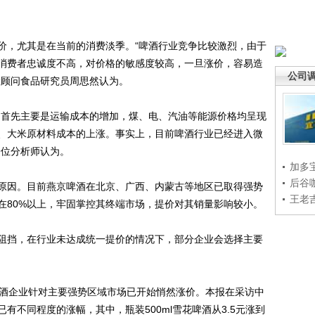
，尤其是在当前的消费淡季。“啤酒行业竞争比较激烈，由于
消费者忠诚度不高，对价格的敏感度较高，一旦涨价，容易造
公司
投顾问食品研究员周思然认为。
首先主要是运输成本的增加，煤、电、汽油等能源价格均呈现
、大米原材料成本的上涨。事实上，目前啤酒行业已经进入微
一位分析师认为。
加多
后谷
因。目前燕京啤酒在北京、广西、内蒙古等地区已取得强势
王老
在80%以上，牢固掌控其终端市场，提价对其销量影响较小。
挡，在行业未达成统一提价的情况下，部分企业会选择主要
酒企业针对主要强势区域市场已开始悄然涨价。本报在采访中
有不同程度的涨幅，其中，瓶装500ml雪花啤酒从3.5元涨到