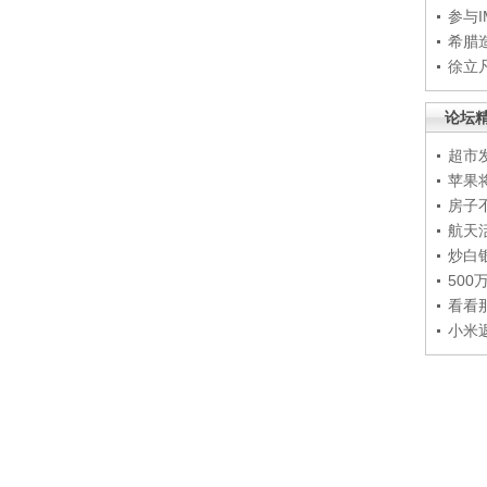
参与
希腊
徐立
论坛
超市
苹果
房子
航天
炒白
50
看看
小米