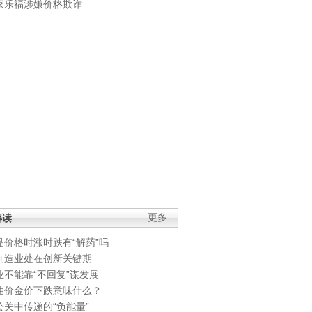
家乐福涉嫌价格欺诈
解读
更多
品价格时涨时跌有“解药”吗
制造业处在创新关键期
业不能靠“不回复”谋发展
油价金价下跌意味什么？
公关中传递的“负能量”