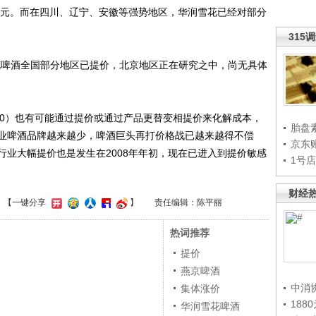
2.4元。而在四川、辽宁、安徽等强势地区，华润雪花已经对部分
315
啤酒全国部分地区已提价，北京地区正在研究之中，尚无具体
00）也有可能通过提价或通过产品更替变相提价来化解成本，
胎盘
业啤酒品牌越来越少，啤酒巨头再打价格战已越来越得不偿
京东
行业大幅提价也是发生在2008年年初，现在已进入到提价敏感
1号
财经
】
【一键分享
】
责任编辑：陈平丽
热词推荐
提价
燕京啤酒
中消
集体涨价
188
华润雪花啤酒