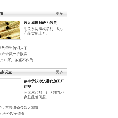
调查
更多
超九成玻尿酸为假货
用关系网织就暴利，8元
产品卖到上万。
素热牵出传销大案
账户余额一折贱卖
店用户账户被盗不作为
热点调查
更多
蒙牛承认冰淇淋代加工厂
违规
冰淇淋代加工厂天辅乳业
存脏乱差问题。
协：苹果维修条款太霸道
0元天价粽子调查