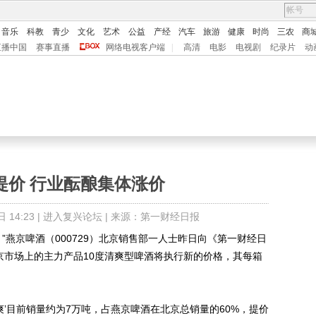
音乐
科教
青少
文化
艺术
公益
产经
汽车
旅游
健康
时尚
三农
商
直播中国
赛事直播
网络电视客户端
|
高清
电影
电视剧
纪录片
动
提价 行业酝酿集体涨价
14:23 |
进入复兴论坛
| 来源：第一财经日报
燕京啤酒（000729）北京销售部一人士昨日向《第一财经日
京市场上的主力产品10度清爽型啤酒将执行新的价格，其每箱
’目前销量约为7万吨，占燕京啤酒在北京总销量的60%，提价