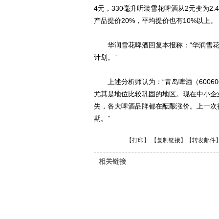
4元，330毫升听装雪花啤酒从2元变为
产品提价20%，平均提价也有10%以上。
华润雪花啤酒回复本报称：“华润雪花
计划。”
上述分析师认为：“青岛啤酒（6006
尤其是地位比较巩固的地区。现在中小企
失，各大啤酒品牌都在酝酿涨价。上一次
期。”
【
打印
】 【
复制链接
】【
转发邮件
相关链接