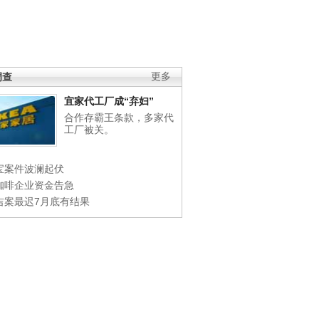
调查
更多
宜家代工厂成“弃妇”
合作存霸王条款，多家代
工厂被关。
宝案件波澜起伏
咖啡企业资金告急
吉案最迟7月底有结果