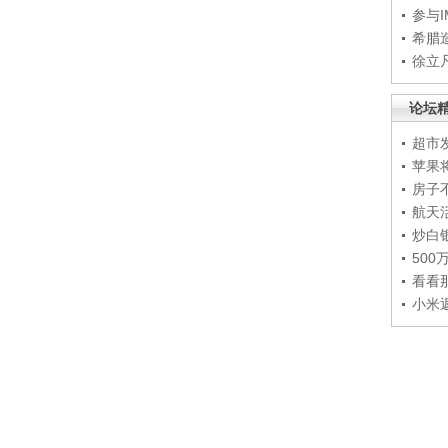
参与
希腊
徐立
论坛
超市
苹果
房子
航天
炒白
50
看看
小米