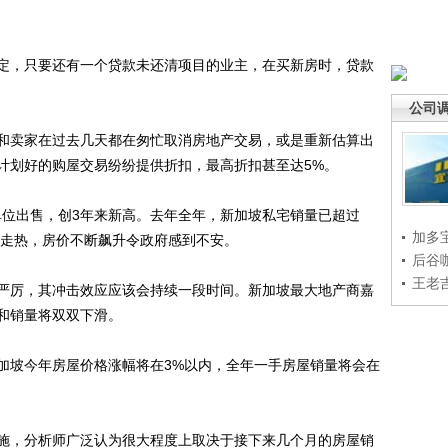
，只要还有一个贷款未还清项目的业主，在买新房时，贷款
公司
卖家在过去几天都在匆忙取消房地产交易，或是重新估算出
计划好的购屋交易纷纷提供折扣，最高折扣甚至达5%。
单位出售，创3年来新高。去年全年，新加坡私宅销量已超过
加多
续走热，房价不断飙升令政府感到不安。
后谷
王老
厉，其冲击效应应该会持续一段时间。新加坡最大地产商嘉
和销量将双双下滑。
坡今年房屋价格涨幅将在3%以内，全年一手房屋销量将会在
，分析师广泛认为很大程度上取决于接下来几个月的房屋销