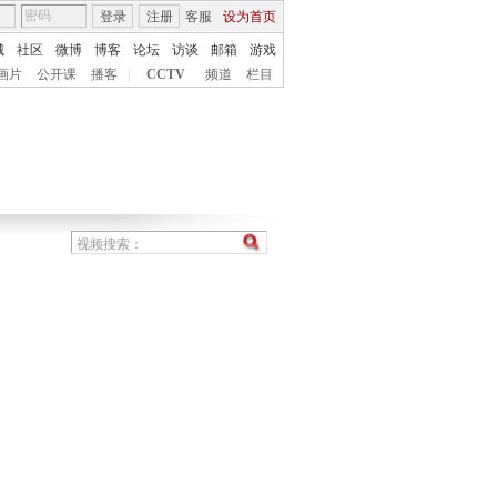
登录
注册
客服
设为首页
城
社区
微博
博客
论坛
访谈
邮箱
游戏
画片
公开课
播客
|
CCTV
频道
栏目