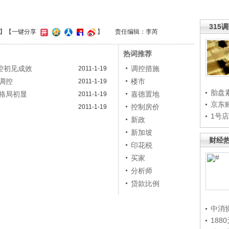
315
】
【一键分享
】
责任编辑：李芮
热词推荐
控初见成效
调控措施
2011-1-19
调控
楼市
2011-1-19
胎盘
格局初显
嘉德置地
2011-1-19
京东
控制房价
2011-1-19
1号
新政
新加坡
财经
印花税
买家
分析师
贷款比例
中消
188