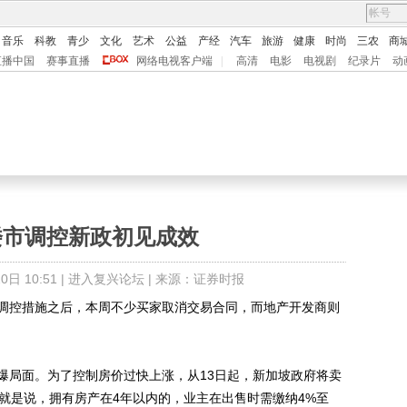
音乐
科教
青少
文化
艺术
公益
产经
汽车
旅游
健康
时尚
三农
商
直播中国
赛事直播
网络电视客户端
|
高清
电影
电视剧
纪录片
动
楼市调控新政初见成效
日 10:51 |
进入复兴论坛
| 来源：证券时报
控措施之后，本周不少买家取消交易合同，而地产开发商则
局面。为了控制房价过快上涨，从13日起，新加坡政府将卖
就是说，拥有房产在4年以内的，业主在出售时需缴纳4%至