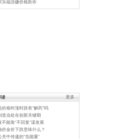
家乐福涉嫌价格欺诈
解读
更多
品价格时涨时跌有“解药”吗
制造业处在创新关键期
业不能靠“不回复”谋发展
油价金价下跌意味什么？
公关中传递的“负能量”