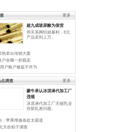
调查
更多
超九成玻尿酸为假货
用关系网织就暴利，8元
产品卖到上万。
素热牵出传销大案
账户余额一折贱卖
店用户账户被盗不作为
热点调查
更多
蒙牛承认冰淇淋代加工厂
违规
冰淇淋代加工厂天辅乳业
存脏乱差问题。
协：苹果维修条款太霸道
0元天价粽子调查