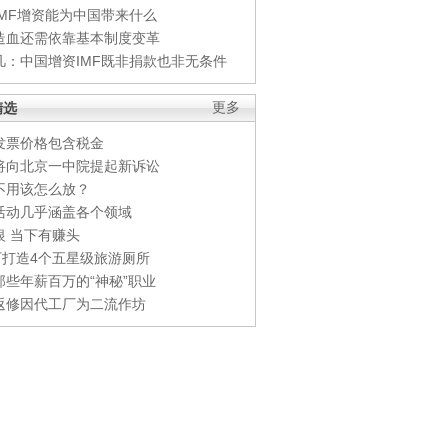
IMF增资能为中国带来什么
造血还需依靠基本制度变革
凡：中国增资IMF既非捐款也非无条件
精选
更多
发票价格包含税金
将向北京一中院提起新诉讼
不用该怎么放？
活动几乎涵盖各个领域
银 当下有赚头
0万打造4个五星级旅游厕所
那些年薪百万的“神秘”职业
返修因代工厂为二流作坊