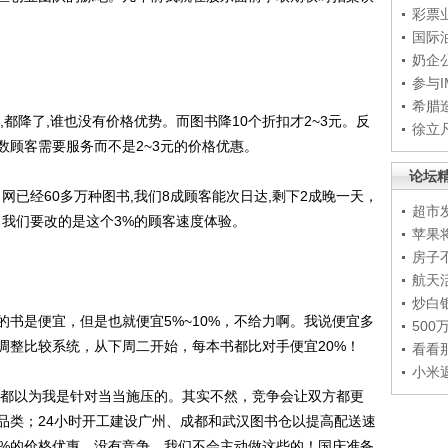
彩票
。
国际
奶企
参与
希腊
降了,谁也没有价格优势。而图书降10个折扣才2~3元。反
徐立
数顾客需要服务而不是2~3元的价格优惠。
论坛
已经60多万种图书,我们8成顾客能次日达,剩下2成晚一天，
超市
，我们要改的是这个3%的顾客速度体验。
苹果
房子
航天
炒白
是便宜，但是也就便宜5%~10%，不给力啊。我说便宜多
50
调整比较系统，从下周二开始，每本书都比对手便宜20%！
看看
小米
都以为我是针对当当施压的。其实不然，竞争会让双方都更
品类；24小时开工建设广州、成都和武汉图书仓以提高配送速
0%的价格优惠，没有竞争，我们不会主动做这些的！国庆准备