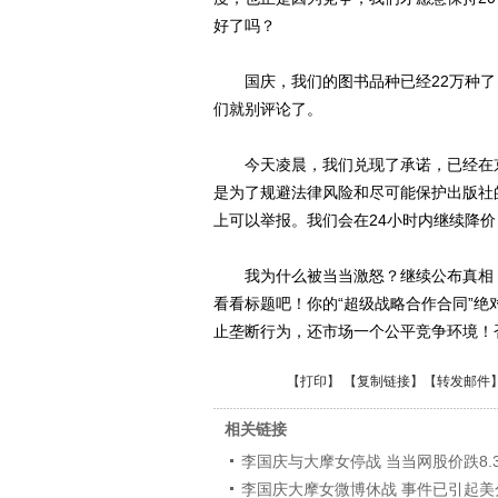
好了吗？
国庆，我们的图书品种已经22万种了
们就别评论了。
今天凌晨，我们兑现了承诺，已经在京
是为了规避法律风险和尽可能保护出版社
上可以举报。我们会在24小时内继续降价
我为什么被当当激怒？继续公布真相！
看看标题吧！你的“超级战略合作合同”
止垄断行为，还市场一个公平竞争环境！
【
打印
】 【
复制链接
】【
转发邮件
相关链接
李国庆与大摩女停战 当当网股价跌8.
李国庆大摩女微博休战 事件已引起美