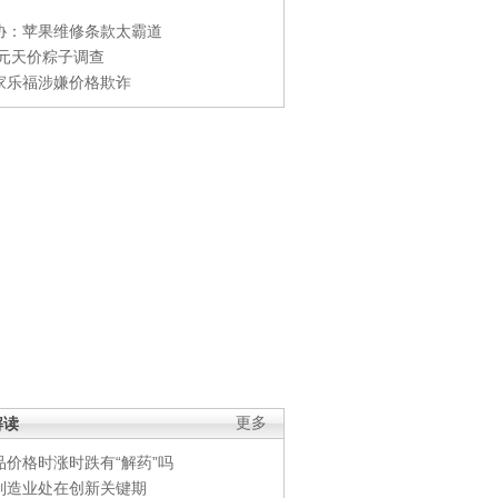
协：苹果维修条款太霸道
0元天价粽子调查
家乐福涉嫌价格欺诈
解读
更多
品价格时涨时跌有“解药”吗
制造业处在创新关键期