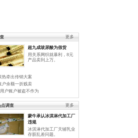
调查
更多
超九成玻尿酸为假货
用关系网织就暴利，8元
产品卖到上万。
素热牵出传销大案
账户余额一折贱卖
店用户账户被盗不作为
热点调查
更多
蒙牛承认冰淇淋代加工厂
违规
冰淇淋代加工厂天辅乳业
存脏乱差问题。