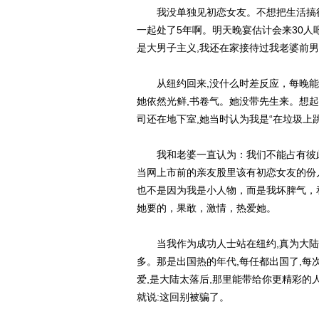
我没单独见初恋女友。不想把生活搞得太
一起处了5年啊。明天晚宴估计会来30
是大男子主义,我还在家接待过我老婆前
从纽约回来,没什么时差反应，每晚能睡
她依然光鲜,书卷气。她没带先生来。想起
司还在地下室,她当时认为我是“在垃圾上
我和老婆一直认为：我们不能占有彼此
当网上市前的亲友股里该有初恋女友的份
也不是因为我是小人物，而是我坏脾气，
她要的，果敢，激情，热爱她。
当我作为成功人士站在纽约,真为大陆崛
多。那是出国热的年代,每任都出国了,每
爱,是大陆太落后,那里能带给你更精彩
就说:这回别被骗了。