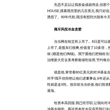
失恋不足以让我发奋成就伟业,但那个年
HOUSE,摸着我兜里的几百美元,我只
诱惑了。90年代初,我没有想到大陆有今
痛斥风投冷血贪婪
当当网在纽交所上市了。8日是可以接受
上市了,老股东们很爽,价值涨了10多倍
候 (都是他们掏钱)。我宁愿他们把钱给
治维新大官去美考察都省吃俭用,节约每
就是他,掌管着80亿美元的对冲基金合
对手!我不但拒绝让他们进董事会,6年还
性就是这X性。按目前当当价值,他们投资
退场。
给资本高回报,我已经尽职,让我向对冲
冲基金闹的。再说资本饮水应该思我们这