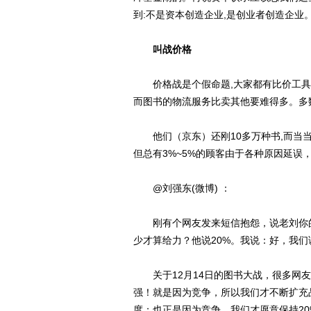
到:不是资本创造企业,是创业者创造企业
叫战价格
价格战是个假命题,大家都有比价工具,都
而图书的物流服务比卖其他要难得多。多
他们（京东）还刚10多万种书,而当当网
但总有3%~5%的顾客由于各种原因延误
@刘强东(微博) ：
刚有个网友发来短信抱怨，说老刘你的书
少才算给力？他说20%。我说：好，我们
关于12月14日的图书大战，很多网友
强！就是因为竞争，所以我们才不断扩充
度；也正是因为竞争，我们才愿意保持2