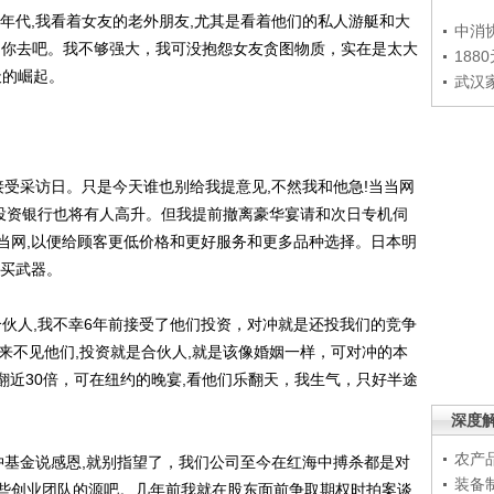
代,我看着女友的老外朋友,尤其是看着他们的私人游艇和大
中消
好说:你去吧。我不够强大，我可没抱怨女友贪图物质，实在是太大
188
天的崛起。
武汉
采访日。只是今天谁也别给我提意见,不然我和他急!当当网
，投资银行也将有人高升。但我提前撤离豪华宴请和次日专机伺
当当网,以便给顾客更低价格和更好服务和更多品种选择。日本明
分买武器。
伙人,我不幸6年前接受了他们投资，对冲就是还投我们的竞争
从来不见他们,投资就是合伙人,就是该像婚姻一样，可对冲的本
翻近30倍，可在纽约的晚宴,看他们乐翻天，我生气，只好半途
深度
农产
基金说感恩,就别指望了，我们公司至今在红海中搏杀都是对
装备
些创业团队的源吧。几年前我就在股东面前争取期权时拍案谈