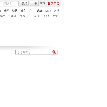
登录
注册
客服
设为首页
城
社区
微博
博客
论坛
访谈
邮箱
游戏
画片
公开课
播客
|
CCTV
频道
栏目