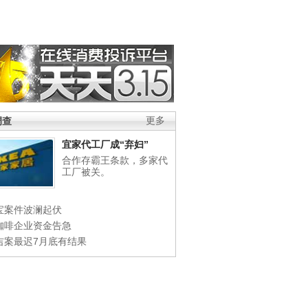
调查
更多
宜家代工厂成“弃妇”
合作存霸王条款，多家代
工厂被关。
宝案件波澜起伏
咖啡企业资金告急
吉案最迟7月底有结果