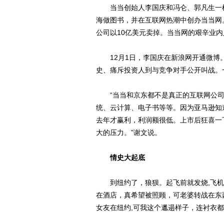
当当创始人李国庆和冯仑、郭凡生一样，
海做图书，并在互联网热潮中创办当当网。
公司以10亿美元卖掉。当当网的艰辛业内
12月1日，李国庆在新浪网开通微博。在
史、痛斥投资人到与竞争对手公开叫战。
“当当和京东都不是真正的互联网公司。
统、云计算、电子书等等。因为亚马逊知
去年才赢利，利润额很低。上市后狂喜一
大的压力。”谢文说。
情史大起底
到纽约了，狼狈。起飞前就发烧,飞机上
在酒店，真希望被照顾，可老婆转战在东
女友在纽约,可我这个邋遢样子，连衬衣