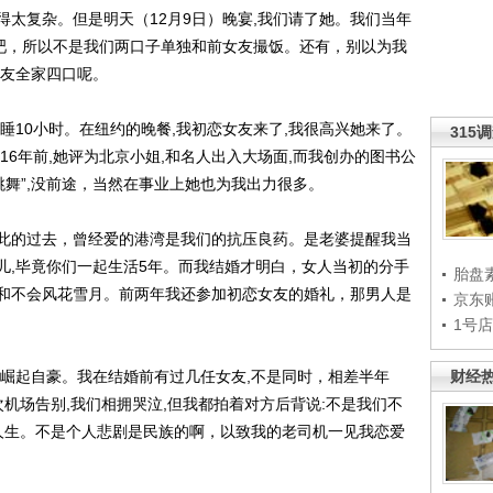
复杂。但是明天（12月9日）晚宴,我们请了她。我们当年
人吧，所以不是我们两口子单独和前女友撮饭。还有，别以为我
男友全家四口呢。
10小时。在纽约的晚餐,我初恋女友来了,我很高兴她来了。
315
16年前,她评为北京小姐,和名人出入大场面,而我创办的图书公
跳舞”,没前途，当然在事业上她也为我出力很多。
的过去，曾经爱的港湾是我们的抗压良药。是老婆提醒我当
儿,毕竟你们一起生活5年。而我结婚才明白，女人当初的分手
胎盘
和不会风花雪月。前两年我还参加初恋女友的婚礼，那男人是
京东
1号
起自豪。我在结婚前有过几任女友,不是同时，相差半年
财经
次机场告别,我们相拥哭泣,但我都拍着对方后背说:不是我们不
的人生。不是个人悲剧是民族的啊，以致我的老司机一见我恋爱