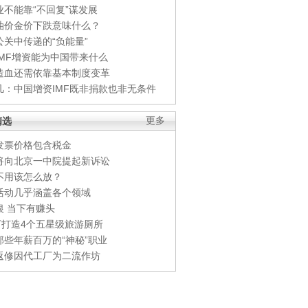
业不能靠“不回复”谋发展
油价金价下跌意味什么？
公关中传递的“负能量”
IMF增资能为中国带来什么
造血还需依靠基本制度变革
凡：中国增资IMF既非捐款也非无条件
精选
更多
发票价格包含税金
将向北京一中院提起新诉讼
不用该怎么放？
活动几乎涵盖各个领域
银 当下有赚头
0万打造4个五星级旅游厕所
那些年薪百万的“神秘”职业
返修因代工厂为二流作坊