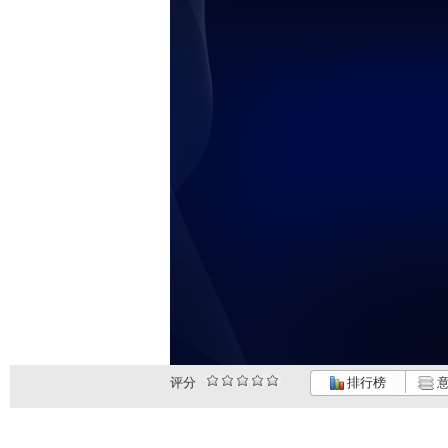
评分
排行榜
意