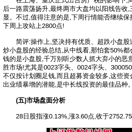
在上海、重庆正式出台房产税的影响下,周
后一路震荡扬升,最终两市大盘均以阳线告收
显。不过,值得注意的是,下周行情能否继续保
下周上攻站上2800点!
简评:操作上,坚决持有优质、超跌小盘股过
炒小盘股的经验总结,从中线看,那怕套50%都
钱的是小盘股,千万别听少数人抓大弃小的恶
胜市场!尤其是0023字头、0024字头、3000
不仅按计划圈足钱,而且超募资金较多,这些资
出业绩暴增的潜能,是中长线投资的最佳品种
(五)市场盘面分析
28日股指涨0.13%,涨3.60点,收于2752.