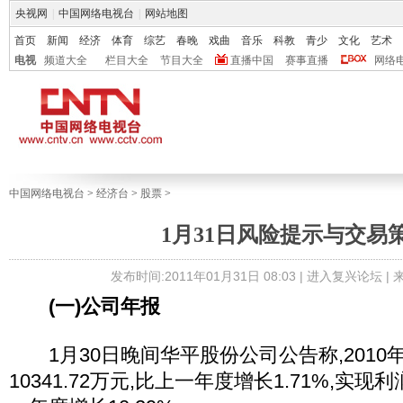
央视网
|
中国网络电视台
|
网站地图
首页
新闻
经济
体育
综艺
春晚
戏曲
音乐
科教
青少
文化
艺术
电视
频道大全
栏目大全
节目大全
直播中国
赛事直播
网络
中国网络电视台
>
经济台
>
股票
>
1月31日风险提示与交易
发布时间:2011年01月31日 08:03 |
进入复兴论坛
|
(一)公司年报
1月30日晚间华平股份公司公告称,2010
10341.72万元,比上一年度增长1.71%,实现利润