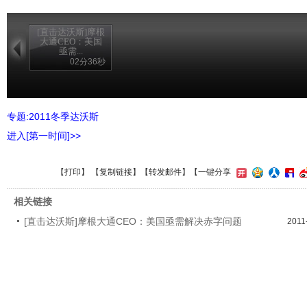
[直击达沃斯]摩根
大通CEO：美国
亟需...
02分36秒
专题:2011冬季达沃斯
进入[第一时间]>>
【
打印
】 【
复制链接
】【
转发邮件
】
【一键分享
相关链接
[直击达沃斯]摩根大通CEO：美国亟需解决赤字问题
2011