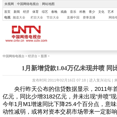
央视网
|
中国网络电视台
|
网站地图
首页
新闻
经济
体育
综艺
春晚
戏曲
音乐
科教
青少
文化
艺术
电视
频道大全
栏目大全
节目大全
直播中国
赛事直播
网络
中国网络电视台
>
经济台
>
股票
>
1月新增贷款1.04万亿未现井喷 同比
发布时间:2011年02月16日 07:18 |
进入复兴论坛
|
央行昨天公布的信贷数据显示，2011年首月
亿元，同比少增3182亿元，并未出现“井喷”
今年1月M1增速同比下降25.4个百分点，意
动性减弱，或将对资本交易市场带来一定影