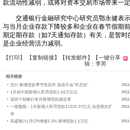
款流动性减弱，或将对资本交易市场带来一
交通银行金融研究中心研究员鄂永健表示
与当月企业存款下降较多和企业在春节假期
期定期存款（如7天通知存款）有关，是暂时
是企业经营活力减弱。
【
打印
】 【
复制链接
】【
转发邮件
】
【一键分享
辑：李芮
相关链接
交行:新增贷款季节性回升 加息不会“常态化”
2011
1月份中国新增人民币贷款1.04万亿元
2011
深圳个别银行本月新增贷款接近零
2011
一致预期：1月新增人民币贷款11325.37亿元 信贷再次扩
2011
张
高盛预计1月CPI增速5.3% 新增贷款1.1万亿
2011