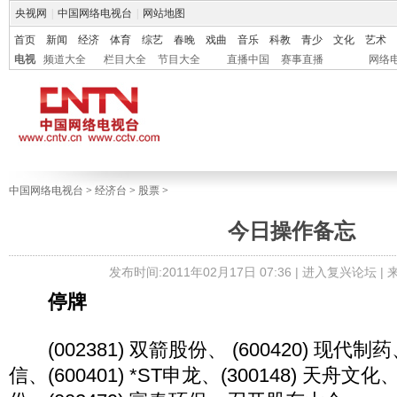
央视网
|
中国网络电视台
|
网站地图
首页
新闻
经济
体育
综艺
春晚
戏曲
音乐
科教
青少
文化
艺术
电视
频道大全
栏目大全
节目大全
直播中国
赛事直播
网络
中国网络电视台
>
经济台
>
股票
>
今日操作备忘
发布时间:2011年02月17日 07:36 |
进入复兴论坛
|
停牌
(002381) 双箭股份、 (600420) 现代制药、
信、(600401) *ST申龙、(300148) 天舟文化、