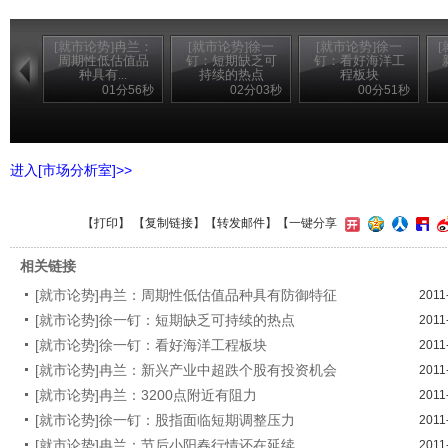
[就市论势]冉兰：
[就市论势]徐一
[就市论势]徐一
周期性低估值品
钉：短期缺乏可
钉：看好海洋工
种具有...
持续的热点
程板块
01分56秒
02分03秒
00分51秒
进入[市场分析室]>>
【
打印
】 【
复制链接
】【
转发邮件
】
【一键分享
相关链接
[就市论势]冉兰：周期性低估值品种具有防御特征
2011
[就市论势]徐一钉：短期缺乏可持续的热点
2011
[就市论势]徐一钉：看好海洋工程板块
2011
[就市论势]冉兰：新兴产业中超跌个股有投资机会
2011
[就市论势]冉兰：3200点附近有阻力
2011
[就市论势]徐一钉：股指面临短期调整压力
2011
[就市论势]冉兰：节后小阳春行情还在延续
2011