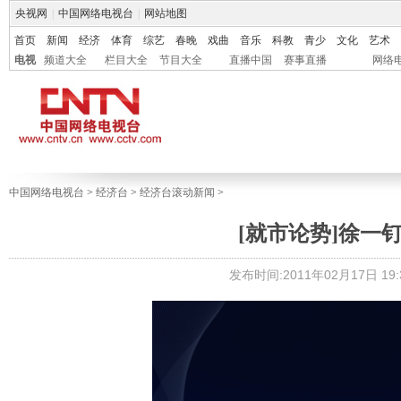
央视网
|
中国网络电视台
|
网站地图
首页
新闻
经济
体育
综艺
春晚
戏曲
音乐
科教
青少
文化
艺术
电视
频道大全
栏目大全
节目大全
直播中国
赛事直播
网络
中国网络电视台
>
经济台
>
经济台滚动新闻
>
[就市论势]徐一
发布时间:2011年02月17日 19:3