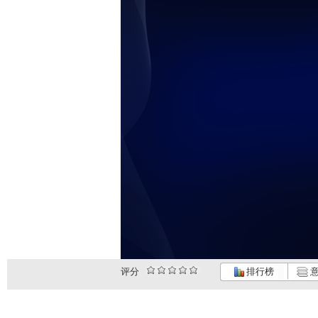
评分
排行榜
意