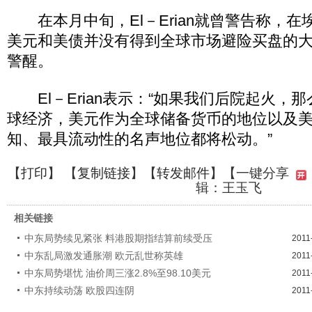
在本月中旬，El－Erian就曾警告称，在
美元和美债并没有得到全球市场避险买盘的
警醒。
El－Erian表示：“如果我们后院起火，
球经济，美元作为全球储备货币的地位以及
知、最具流动性的名声地位都将松动。”
【
打印
】 【
复制链接
】【
转发邮件
】
【一键分享
辑：王玉飞
相关链接
中东局势续见紧张 料港股期指结算前续受压
2011
中东乱局激发通胀潮 欧元乱世称英雄
2011
中东局势堪忧 油价周三涨2.8%至98.10美元
2011
中东持续动荡 欧股四连阴
2011