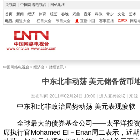
央视网
|
中国网络电视台
|
网站地图
首页
新闻
经济
体育
综艺
春晚
戏曲
音乐
科教
青少
文化
艺术
电视
频道大全
栏目大全
节目大全
直播中国
赛事直播
网络
中国网络电视台
>
经济台
>
财经资讯
>
中东北非动荡 美元储备货币
发布时间:2011年02月24日 10:06 |
进入复兴论坛
| 来
中东和北非政治局势动荡 美元表现疲软
全球最大的债券基金公司——太平洋投资管理
席执行官Mohamed El－Erian周二表示