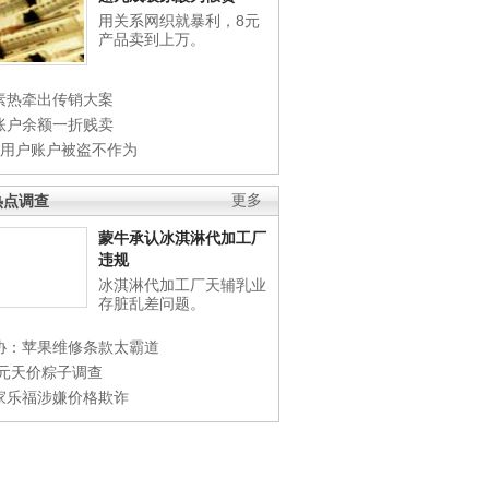
用关系网织就暴利，8元
产品卖到上万。
素热牵出传销大案
账户余额一折贱卖
店用户账户被盗不作为
热点调查
更多
蒙牛承认冰淇淋代加工厂
违规
冰淇淋代加工厂天辅乳业
存脏乱差问题。
协：苹果维修条款太霸道
0元天价粽子调查
家乐福涉嫌价格欺诈