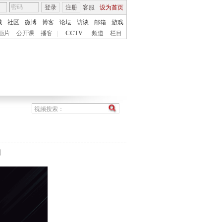
登录
注册
客服
设为首页
城
社区
微博
博客
论坛
访谈
邮箱
游戏
画片
公开课
播客
|
CCTV
频道
栏目
间