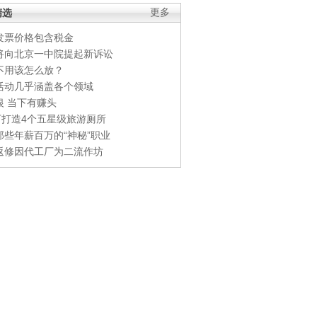
精选
更多
发票价格包含税金
将向北京一中院提起新诉讼
不用该怎么放？
活动几乎涵盖各个领域
银 当下有赚头
0万打造4个五星级旅游厕所
那些年薪百万的“神秘”职业
返修因代工厂为二流作坊