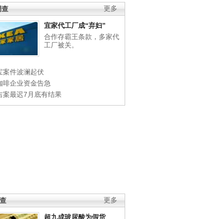
调查
更多
宜家代工厂成“弃妇”
合作存霸王条款，多家代
工厂被关。
宝案件波澜起伏
咖啡企业资金告急
吉案最迟7月底有结果
调查
更多
超九成玻尿酸为假货