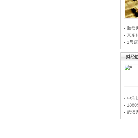
胎盘
京东
1号
财经
中消
188
武汉