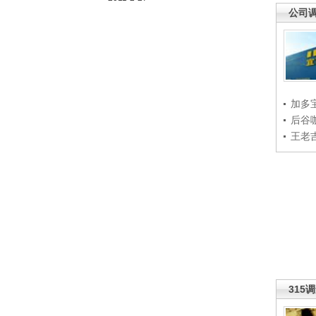
公司
加多
后谷
王老
315