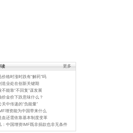
解读
更多
品价格时涨时跌有“解药”吗
制造业处在创新关键期
业不能靠“不回复”谋发展
油价金价下跌意味什么？
公关中传递的“负能量”
IMF增资能为中国带来什么
造血还需依靠基本制度变革
凡：中国增资IMF既非捐款也非无条件