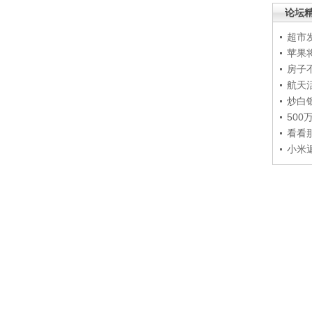
论坛
超市
苹果
房子
航天
炒白
50
看看
小米