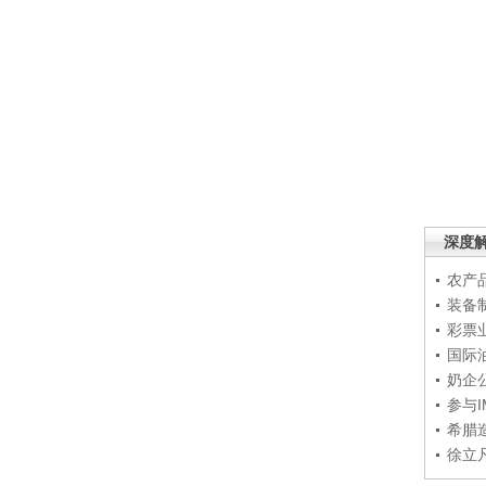
深度
农产
装备
彩票
国际
奶企
参与
希腊
徐立