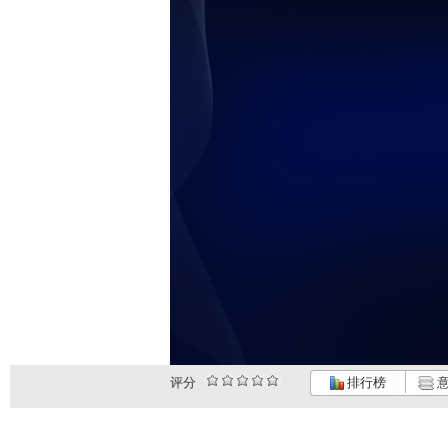
评分
排行榜
意