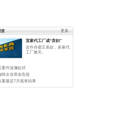
调查
更多
宜家代工厂成“弃妇”
合作存霸王条款，多家代
工厂被关。
宝案件波澜起伏
咖啡企业资金告急
吉案最迟7月底有结果