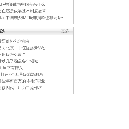
IMF增资能为中国带来什么
造血还需依靠基本制度变革
凡：中国增资IMF既非捐款也非无条件
精选
更多
发票价格包含税金
将向北京一中院提起新诉讼
不用该怎么放？
活动几乎涵盖各个领域
银 当下有赚头
0万打造4个五星级旅游厕所
那些年薪百万的“神秘”职业
返修因代工厂为二流作坊