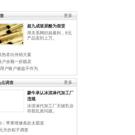
调查
更多
超九成玻尿酸为假货
用关系网织就暴利，8元
产品卖到上万。
素热牵出传销大案
账户余额一折贱卖
店用户账户被盗不作为
热点调查
更多
蒙牛承认冰淇淋代加工厂
违规
冰淇淋代加工厂天辅乳业
存脏乱差问题。
协：苹果维修条款太霸道
0元天价粽子调查