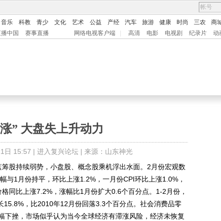
音乐
科教
青少
文化
艺术
公益
产经
汽车
旅游
健康
时尚
三农
商
直播中国
赛事直播
网络电视客户端
|
高清
电影
电视剧
纪录片
动
涨” 大盘失上升动力
日 15:57 |
进入复兴论坛
| 来源：山东神光
筹股持续弱势，小盘股、概念股乘机浮出水面。2月份宏观数
与1月份持平，环比上涨1.2%，一月份CPI环比上涨1.0%，
同比上涨7.2%，涨幅比1月份扩大0.6个百分点。1-2月份，
15.8%，比2010年12月份回落3.3个百分点。社会消费品零
幅下挫，市场似乎认为当今全球经济有滞涨风险，经济未恢复