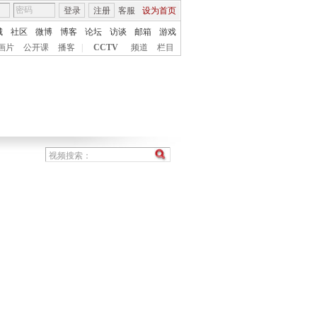
登录
注册
客服
设为首页
城
社区
微博
博客
论坛
访谈
邮箱
游戏
画片
公开课
播客
|
CCTV
频道
栏目