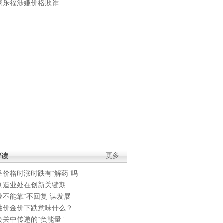
家乐福涉嫌价格欺诈
解读
更多
品价格时涨时跌有“解药”吗
制造业处在创新关键期
业不能靠“不回复”谋发展
油价金价下跌意味什么？
公关中传递的“负能量”