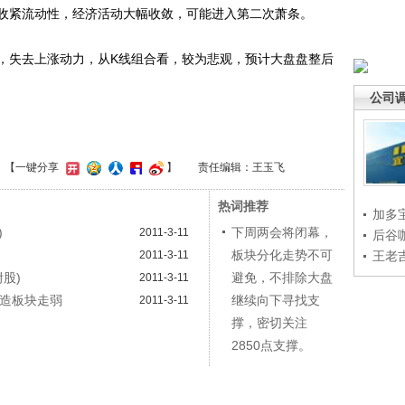
收紧流动性，经济活动大幅收敛，可能进入第二次萧条。
失去上涨动力，从K线组合看，较为悲观，预计大盘盘整后
公司
】
【一键分享
】
责任编辑：王玉飞
热词推荐
加多
)
下周两会将闭幕，
2011-3-11
后谷
板块分化走势不可
2011-3-11
王老
股)
避免，不排除大盘
2011-3-11
制造板块走弱
继续向下寻找支
2011-3-11
撑，密切关注
2850点支撑。