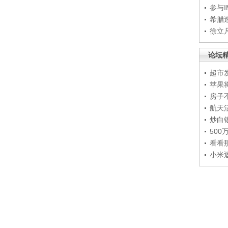
参与
希腊
徐立
论坛
超市
苹果
房子
航天
炒白
50
看看
小米