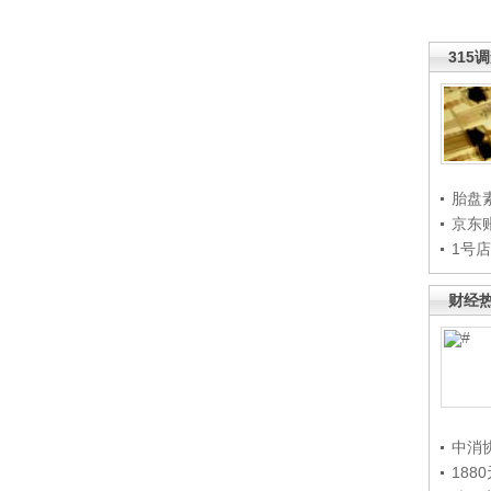
315
胎盘
京东
1号
财经
中消
188