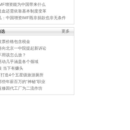
IMF增资能为中国带来什么
造血还需依靠基本制度变革
凡：中国增资IMF既非捐款也非无条件
精选
更多
发票价格包含税金
将向北京一中院提起新诉讼
不用该怎么放？
活动几乎涵盖各个领域
银 当下有赚头
0万打造4个五星级旅游厕所
那些年薪百万的“神秘”职业
返修因代工厂为二流作坊