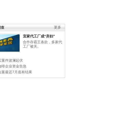
调查
更多
宜家代工厂成“弃妇”
合作存霸王条款，多家代
工厂被关。
宝案件波澜起伏
咖啡企业资金告急
吉案最迟7月底有结果