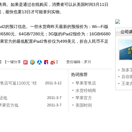
零售商。如果是通过在线购买，消费者可以从美国时间3月11日
间，最快也要13日才可能拿到实物。
2的预订信息。一些水货商昨天最新的预报价为：Wi—Fi版
公司
/6580元、64GB/7280元；3G版的iPad2报价为：16GB/6680
元。而苹果官方的最低配置iPad2售价仅为499美元，折合人民币不足
】
【一键分享
】
责任编辑：罗川
加多
热词推荐
后谷
售店可返1100元 “经
苹果零售店
2011-3-12
王老
水货经销商
方还低
苹果官方
2011-3-7
苹果官方低
美国时间
2011-3-7