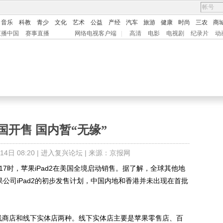
音乐
科教
青少
文化
艺术
公益
产经
汽车
旅游
健康
时尚
三农
商
直播中国
赛事直播
网络电视客户端
|
高清
电影
电视剧
纪录片
动
美国开售 国内暂“无缘”
日 08:20 |
进入复兴论坛
| 来源：京报网
时，苹果iPad2在美国全境启动销售。据了解，全球其他地
果公司iPad2的初步发售计划，中国内地和香港并未出现在首批
线商店和线下实体店两种。线下实体店主要是苹果零售店、百