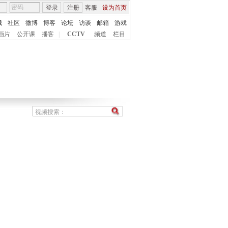
登录
注册
客服
设为首页
城
社区
微博
博客
论坛
访谈
邮箱
游戏
画片
公开课
播客
|
CCTV
频道
栏目