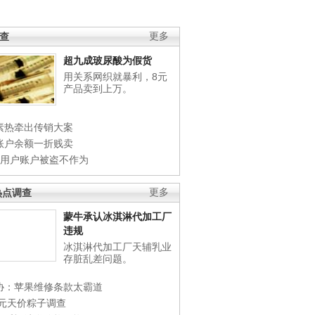
调查
更多
超九成玻尿酸为假货
用关系网织就暴利，8元
产品卖到上万。
素热牵出传销大案
账户余额一折贱卖
店用户账户被盗不作为
热点调查
更多
蒙牛承认冰淇淋代加工厂
违规
冰淇淋代加工厂天辅乳业
存脏乱差问题。
协：苹果维修条款太霸道
0元天价粽子调查