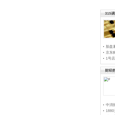
315
胎盘
京东
1号
财经
中消
188