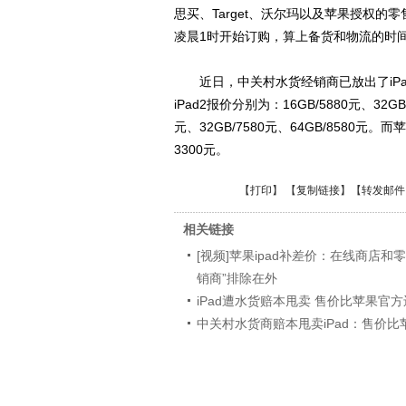
思买、Target、沃尔玛以及苹果授权的
凌晨1时开始订购，算上备货和物流的时
近日，中关村水货经销商已放出了iPad
iPad2报价分别为：16GB/5880元、32GB
元、32GB/7580元、64GB/8580
3300元。
【
打印
】 【
复制链接
】【
转发邮件
相关链接
[视频]苹果ipad补差价：在线商店和零
销商”排除在外
iPad遭水货赔本甩卖 售价比苹果官
中关村水货商赔本甩卖iPad：售价比