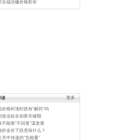
家乐福涉嫌价格欺诈
解读
更多
品价格时涨时跌有“解药”吗
制造业处在创新关键期
业不能靠“不回复”谋发展
油价金价下跌意味什么？
公关中传递的“负能量”