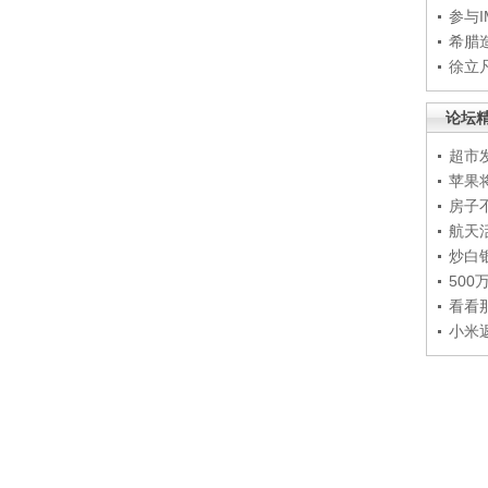
参与
希腊
徐立
论坛
超市
苹果
房子
航天
炒白
50
看看
小米