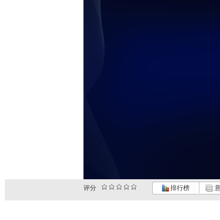
评分
排行榜
意