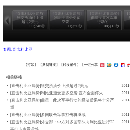
[直击利比亚局势]
[直击利比亚局势]
[直击利比亚局势]
纽交所油价上涨
利比亚遭受更多
曲星：此次军事
超过2美元
空袭 ...
行动的...
00分48秒
00分50秒
08分13秒
专题:直击利比亚
【
打印
】 【
复制链接
】【
转发邮件
】
【一键分享
相关链接
[直击利比亚局势]纽交所油价上涨超过2美元
2011
[直击利比亚局势]利比亚遭受更多空袭 宣布全面停火
2011
[直击利比亚局势]曲星：此次军事行动的经济后果将十分严
2011
重
[直击利比亚局势]多国联合军事打击将继续
2011
[直击利比亚局势]外交部：中方对多国部队向利比亚进行军
2011
事打击表示遗憾