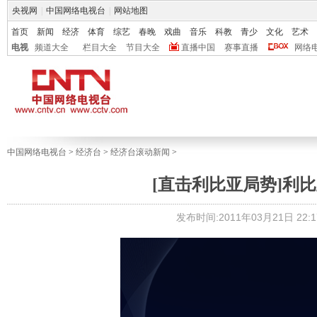
央视网
|
中国网络电视台
|
网站地图
首页
新闻
经济
体育
综艺
春晚
戏曲
音乐
科教
青少
文化
艺术
电视
频道大全
栏目大全
节目大全
直播中国
赛事直播
网络
中国网络电视台
>
经济台
>
经济台滚动新闻
>
[直击利比亚局势]利
发布时间:2011年03月21日 22:1