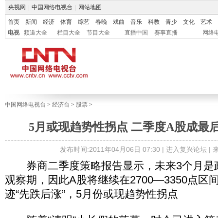
央视网
|
中国网络电视台
|
网站地图
首页
新闻
经济
体育
综艺
春晚
戏曲
音乐
科教
青少
文化
艺术
电视
频道大全
栏目大全
节目大全
直播中国
赛事直播
网络
中国网络电视台
>
经济台
>
股票
>
5月或现趋势性拐点 二季度A股成最
发布时间:2011年04月06日 07:30 |
进入复兴论坛
|
券商二季度策略报告显示，未来3个月是
观察期，因此A股将继续在2700—3350点
迹“先跌后涨”，5月份或现趋势性拐点