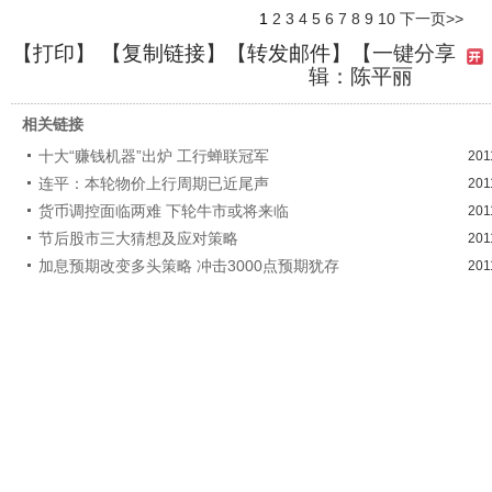
1
2
3
4
5
6
7
8
9
10
下一页>>
【
打印
】 【
复制链接
】【
转发邮件
】
【一键分享
辑：陈平丽
相关链接
十大“赚钱机器”出炉 工行蝉联冠军
201
连平：本轮物价上行周期已近尾声
201
货币调控面临两难 下轮牛市或将来临
201
节后股市三大猜想及应对策略
201
加息预期改变多头策略 冲击3000点预期犹存
201