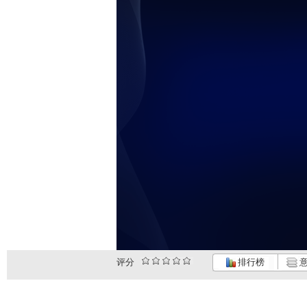
评分
排行榜
意