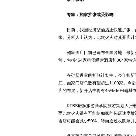
专家：如家扩张或受影响
目前，我国经济型酒店正快速扩张，如家酒
家。分析人士认为，此次火灾对其开店计
如家酒店目前已遍布全国各地。最新公
营，包括454家租赁经营酒店和364家特
在孙坚透露的扩张计划中，今年拟新开10
底，如家门店总数有望超过1100家。今后每
店的布局，新开店中将有45%~50%选址
KTBS诺狮旅游商学院旅游策划人张若
而此次火灾很有可能使如家的拓店速度放
盟店可能会减少50%，转而通过收购兼并