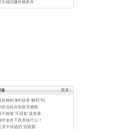
家乐福涉嫌价格欺诈
解读
更多
品价格时涨时跌有“解药”吗
制造业处在创新关键期
业不能靠“不回复”谋发展
油价金价下跌意味什么？
公关中传递的“负能量”