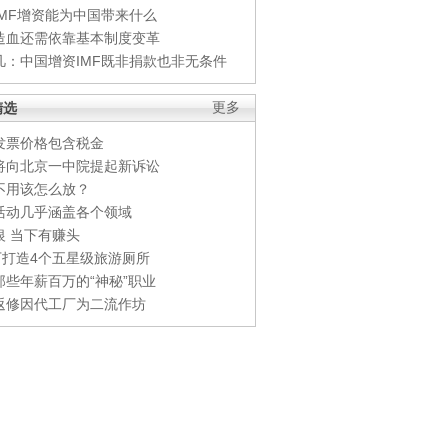
IMF增资能为中国带来什么
造血还需依靠基本制度变革
凡：中国增资IMF既非捐款也非无条件
精选
更多
发票价格包含税金
将向北京一中院提起新诉讼
不用该怎么放？
活动几乎涵盖各个领域
银 当下有赚头
0万打造4个五星级旅游厕所
那些年薪百万的“神秘”职业
返修因代工厂为二流作坊