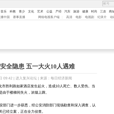
音乐
科教
青少
文化
艺术
公益
产经
汽车
旅游
健康
时尚
三农
商
直播中国
赛事直播
网络电视客户端
|
高清
电影
电视剧
纪录片
动
安全隐患 五一大火10人遇难
09:42 |
进入复兴论坛
| 来源：每日经济新闻
化市胜利路如家酒店发生起火，造成10人死亡、数人受伤。当
是由于楼梯间失火，浓烟上蹿。
安部门进一步获悉，经公安消防部门现场勘查和深入调查，认
关已经立案，正在全力侦查。