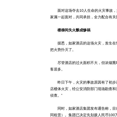
面对这场夺去10人生命的火灾事故，如
家属一起面对，共同承担，全力配合有关
楼梯间失火酿成惨祸
据悉，如家酒店的这场火灾，发生在5月
把火势扑灭了。
尽管酒店的过火面积不大，但浓烟熏呛
客居多。
昨日下午，火灾的事故原因有了初步调查
店楼体火灾，经公安消防部门现场勘查和
侦查。”
同时，如家酒店集团发布通告称，目前
同租赁）。集团已决定先划拨人民币10