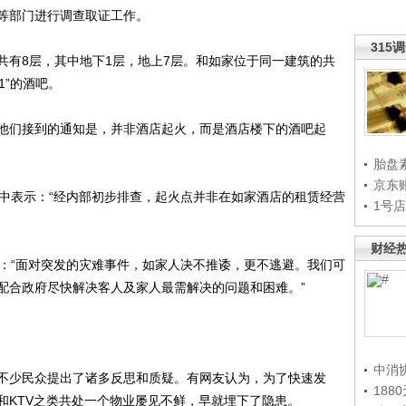
等部门进行调查取证工作。
315
有8层，其中地下1层，地上7层。和如家位于同一建筑的共
1”的酒吧。
们接到的通知是，并非酒店起火，而是酒店楼下的酒吧起
胎盘
京东
表示：“经内部初步排查，起火点并非在如家酒店的租赁经营
1号
财经
“面对突发的灾难事件，如家人决不推诿，更不逃避。我们可
配合政府尽快解决客人及家人最需解决的问题和困难。”
中消
少民众提出了诸多反思和质疑。有网友认为，为了快速发
188
和KTV之类共处一个物业屡见不鲜，早就埋下了隐患。