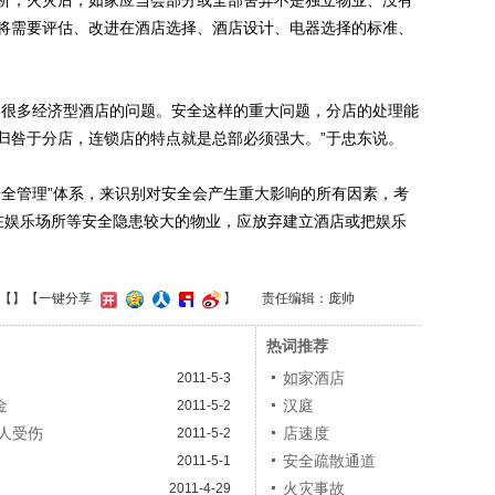
，火灾后，如家应当会部分或全部舍弃不是独立物业、没有
将需要评估、改进在酒店选择、酒店设计、电器选择的标准、
很多经济型酒店的问题。安全这样的重大问题，分店的处理能
归咎于分店，连锁店的特点就是总部必须强大。”于忠东说。
全管理”体系，来识别对安全会产生重大影响的所有因素，考
对存在娱乐场所等安全隐患较大的物业，应放弃建立酒店或把娱乐
【
】
【一键分享
】
责任编辑：庞帅
热词推荐
如家酒店
2011-5-3
金
汉庭
2011-5-2
5人受伤
店速度
2011-5-2
安全疏散通道
2011-5-1
火灾事故
2011-4-29