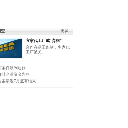
调查
更多
宜家代工厂成“弃妇”
合作存霸王条款，多家代
工厂被关。
宝案件波澜起伏
咖啡企业资金告急
吉案最迟7月底有结果