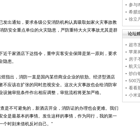
参与
希腊
徐立
发出通知，要求各级公安消防机构认真吸取如家火灾事故教
、消防安全重点单位的火灾隐患，严防重特大火灾事故尤其是群
论坛
超市
苹果
近千家酒店下达指令，重申宾客安全保障是第一原则，要求
房子
全隐患。
航天
炒白
煜指出，消防一直是国内某些商业企业的软肋。经济型酒店
50
者不应该在扩张的同时忽视安全。这次火灾事故也会给消防审
看看
业设施审批条件作出相应调整，审批流程将更加严格。
小米
查是不可避免的，新酒店开业，消防证的办理也会更难。我们
安全是最基本的事情。发生这样的事情，作为同行，我的第一
一个时刻来借机反衬自己。”