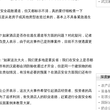
武汉
安全疏散通道，但又都标示不清，真的要仔细检查一下
酒店是从老房子或其他类型改造过来的，基本上不具备紧急逃生
如家酒店是否存在逃生通道等方面的问题？对此疑问，记者
负责人表示，由于此次事件已是刑事案件，目前不方便透露更
“如家这次大火，我们更多地是要反省：我们在安全上是否都
所有的汉庭都会消防验收通过才开业，但是同一个建筑物的租
生类似情况，有没有必要的预案？在酒店安全方面我们还有什
深度
农产
公开表示，这次大火事件希望引起酒店经营者、投资者的高
装备
为了追求利润，丧失酒店人的职业道德，赶紧进行全面安全检
彩票
国际
反面案例来教育大家。
奶企