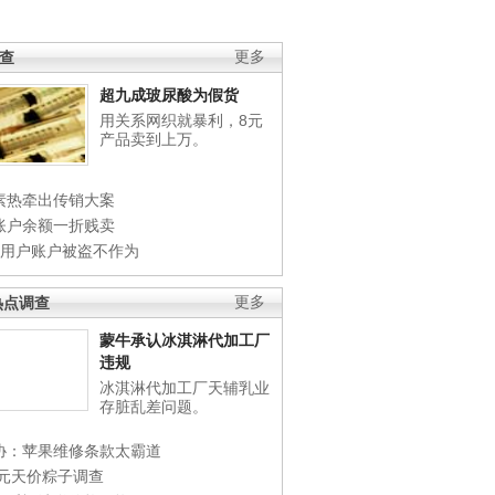
调查
更多
超九成玻尿酸为假货
用关系网织就暴利，8元
产品卖到上万。
素热牵出传销大案
账户余额一折贱卖
店用户账户被盗不作为
热点调查
更多
蒙牛承认冰淇淋代加工厂
违规
冰淇淋代加工厂天辅乳业
存脏乱差问题。
协：苹果维修条款太霸道
0元天价粽子调查