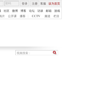
登录
注册
客服
设为首页
城
社区
微博
博客
论坛
访谈
邮箱
游戏
画片
公开课
播客
|
CCTV
频道
栏目