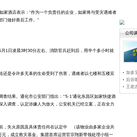
家酒店表示：“作为一个负责任的企业，如家将与受灾遇难者
部门做好善后工作。”
公司
1日凌晨3时30分左右。消防官兵赶到后，用半个多小时就
加多
还是令许多无辜的生命受到了伤害，遇难者以七楼和五楼宾
后谷
王老
结果。通化市公安部门指出：“‘5·1’通化东昌区如家快捷酒
深入调查，认定涉嫌人为放火，公安机关已经立案，正在全力
，失火原因及具体责任尚在认定中 （该物业由多家企业共
0万元，成立救灾基金。集团首席运营官宗翔新带领处理小组一