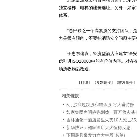
北京蓝澍霖公司首席培训师于忠东分析
独立楼梯、电梯的建筑选址。另外，如家
体系。
“总部缺乏一个高素质的支持团队，是
力是很有限的，不要把消防安全问题主要
于忠东建议，经济型酒店应建立“全安
虑引进ISO18000中的有价值内容。
场所收购后改造。
【
打印
】 【
复制链接
】【
转发邮件
】
相关链接
5月抄底超跌股和错杀股 将大赚特赚
如家集团声明称先划拨一百万救灾基
吉林通化一酒店发生火灾10人死亡3
新华快评：如家酒店大火值得反思
下周最具爆发力六大牛股(名单)