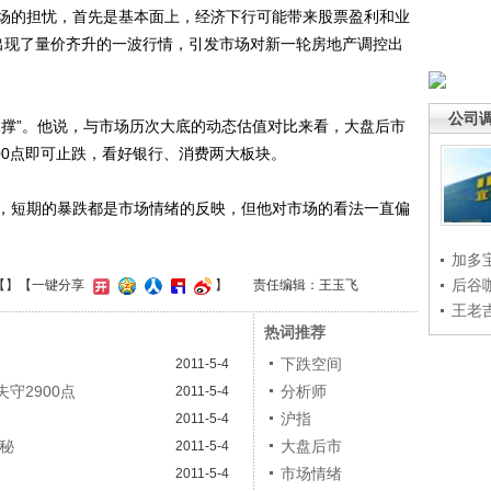
的担忧，首先是基本面上，经济下行可能带来股票盈利和业
出现了量价齐升的一波行情，引发市场对新一轮房地产调控出
公司
撑”。他说，与市场历次大底的动态估值对比来看，大盘后市
2800点即可止跌，看好银行、消费两大板块。
短期的暴跌都是市场情绪的反映，但他对市场的看法一直偏
加多
后谷
【
】
【一键分享
】
责任编辑：王玉飞
王老
热词推荐
下跌空间
2011-5-4
守2900点
分析师
2011-5-4
沪指
2011-5-4
揭秘
大盘后市
2011-5-4
市场情绪
2011-5-4