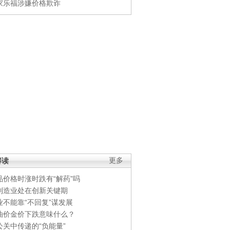
家乐福涉嫌价格欺诈
解读
更多
品价格时涨时跌有“解药”吗
制造业处在创新关键期
业不能靠“不回复”谋发展
油价金价下跌意味什么？
公关中传递的“负能量”