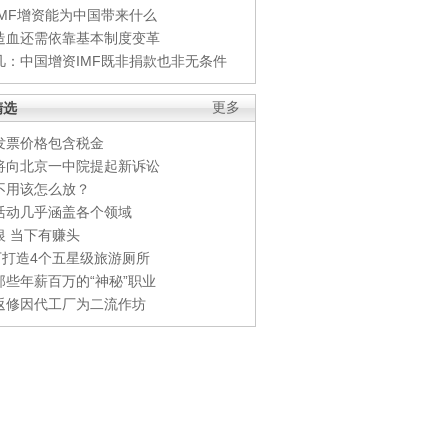
IMF增资能为中国带来什么
造血还需依靠基本制度变革
凡：中国增资IMF既非捐款也非无条件
精选
更多
发票价格包含税金
将向北京一中院提起新诉讼
不用该怎么放？
活动几乎涵盖各个领域
银 当下有赚头
0万打造4个五星级旅游厕所
那些年薪百万的“神秘”职业
返修因代工厂为二流作坊