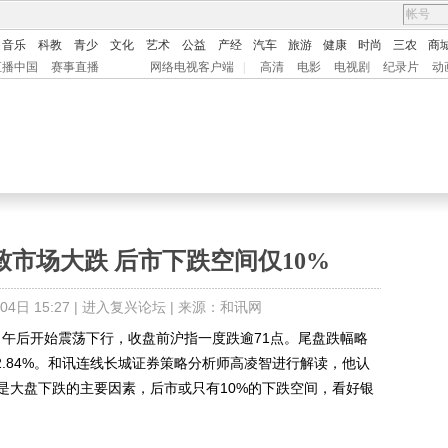
音乐
科教
青少
文化
艺术
公益
产经
汽车
旅游
健康
时尚
三农
商
直播中国
赛事直播
网络电视客户端
|
高清
电影
电视剧
纪录片
动
市场大跌 后市下跌空间仅10%
日 15:27 |
进入复兴论坛
| 来源：和讯网
午后开始震荡下行，收盘前沪指一度跌逾71点。尾盘跌幅略
2.84%。和讯连线长城证券策略分析师高凌智进行解读，他认
是大盘下跌的主要因素，后市或只有10%的下跌空间，看好银