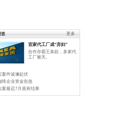
调查
更多
宜家代工厂成“弃妇”
合作存霸王条款，多家代
工厂被关。
宝案件波澜起伏
咖啡企业资金告急
吉案最迟7月底有结果