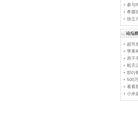
参与
希腊
徐立
论坛
超市
苹果
房子
航天
炒白
50
看看
小米