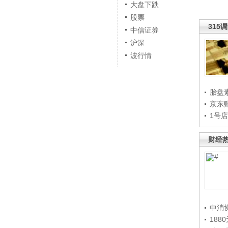
大盘下跌
股票
315
中信证券
沪深
波行情
胎盘
京东
1号
财经
中消
188