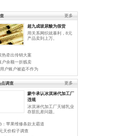
调查
更多
超九成玻尿酸为假货
用关系网织就暴利，8元
产品卖到上万。
素热牵出传销大案
账户余额一折贱卖
店用户账户被盗不作为
热点调查
更多
蒙牛承认冰淇淋代加工厂
违规
冰淇淋代加工厂天辅乳业
存脏乱差问题。
协：苹果维修条款太霸道
0元天价粽子调查