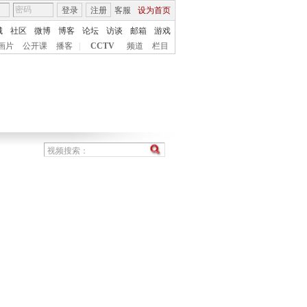
登录
注册
客服
设为首页
城
社区
微博
博客
论坛
访谈
邮箱
游戏
画片
公开课
播客
|
CCTV
频道
栏目