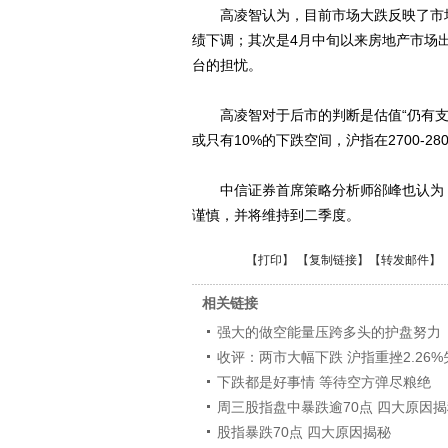
高凌智认为，目前市场大跌反映了市场
绩下调；其次是4月中旬以来房地产市场
台的担忧。
高凌智对于后市的判断是估值“仍有支
或只有10%的下跌空间，沪指在2700-
中信证券首席策略分析师郤峰也认为，
谨慎，并将维持到二季度。
【
打印
】 【
复制链接
】【
转发邮件
】
相关链接
强大的做空能量压跨多头的护盘努力
收评：两市大幅下跌 沪指重挫2.26%失
下跌都是好事情 等待空方弹尽粮绝
周三股指盘中暴跌逾70点 四大原因
股指暴跌70点 四大原因揭秘