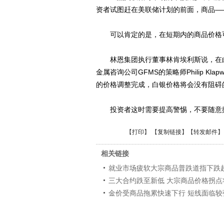
资者试图赶在美联储计划的前面，商品—
可以肯定的是，在短期内的商品价格
林恩集团执行董事林肯埃利斯说，在白
金属咨询公司GFMS的策略师Philip K
的价格调整完成，白银价格将会没有阻碍
投资者这时需要提高警惕，不要随意抛
【
打印
】 【
复制链接
】【
转发邮件
】
相关链接
就业市场疲软大宗商品普跌道指下跌
三大合约跌至新低 大宗商品价格拐点
金价受商品拖累快速下行 短线面临较