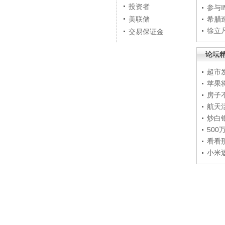
投资者
参与
美联储
希腊
徐立
交易保证金
论坛
超市
苹果
房子
航天
炒白
50
看看
小米