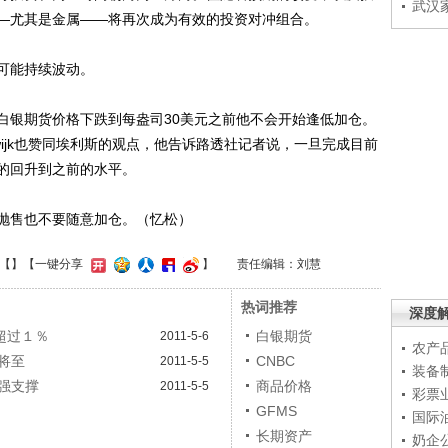
武汉
—尤其是金属——将再次成为有效的投资对冲组合。
可能持续波动。
银期货价格下跌到每盎司30美元之前他不会开始逢低加仓。
lapwijk也赞同埃利斯的观点，他告诉路透社记者说，一旦完成目前
的回升到之前的水平。
售也不要随意加仓。（忆松）
【
】
【一键分享
】
责任编辑：刘慧
热词推荐
深度
超过１％
白银期货
2011-5-6
农产
将至
CNBC
2011-5-5
装备
强支撑
商品价格
2011-5-5
彩票
GFMS
国际
长期资产
奶企