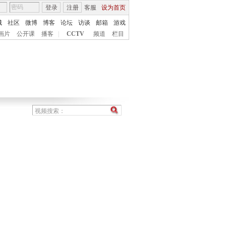
登录
注册
客服
设为首页
城
社区
微博
博客
论坛
访谈
邮箱
游戏
画片
公开课
播客
|
CCTV
频道
栏目