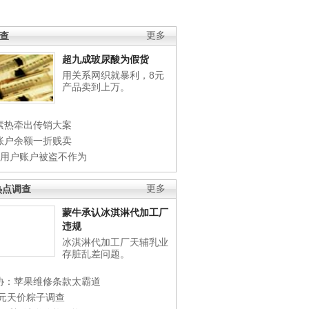
调查
更多
超九成玻尿酸为假货
用关系网织就暴利，8元
产品卖到上万。
素热牵出传销大案
账户余额一折贱卖
店用户账户被盗不作为
热点调查
更多
蒙牛承认冰淇淋代加工厂
违规
冰淇淋代加工厂天辅乳业
存脏乱差问题。
协：苹果维修条款太霸道
0元天价粽子调查