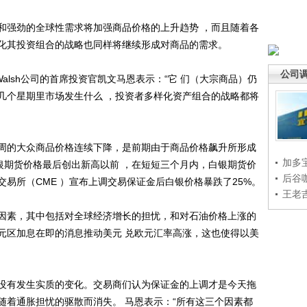
强劲的全球性需求将加强商品价格的上升趋势 ，而且随着各
化其投资组合的战略也同样将继续形成对商品的需求。
公司
Walsh公司的首席投资官凯文马恩表示：“它 们（大宗商品）仍
几个星期里市场发生什么 ，投资者多样化资产组合的战略都将
的大众商品价格连续下降，是前期由于商品价格飙升所形成
加多
银期货价格最后创出新高以前 ，在短短三个月内，白银期货价
后谷
交易所（CME ）宣布上调交易保证金后白银价格暴跌了25%。
王老
素，其中包括对全球经济增长的担忧，和对石油价格上涨的
元区加息在即的消息推动美元 兑欧元汇率高涨，这也使得以美
有发生实质的变化。交易商们认为保证金的上调才是今天拖
随着通胀担忧的驱散而消失。 马恩表示：“所有这三个因素都