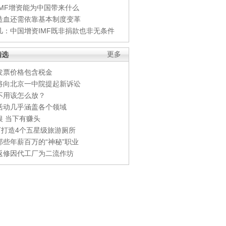
IMF增资能为中国带来什么
造血还需依靠基本制度变革
凡：中国增资IMF既非捐款也非无条件
精选
更多
发票价格包含税金
将向北京一中院提起新诉讼
不用该怎么放？
活动几乎涵盖各个领域
银 当下有赚头
0万打造4个五星级旅游厕所
那些年薪百万的“神秘”职业
返修因代工厂为二流作坊