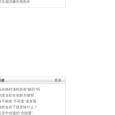
家乐福涉嫌价格欺诈
解读
更多
品价格时涨时跌有“解药”吗
制造业处在创新关键期
业不能靠“不回复”谋发展
油价金价下跌意味什么？
公关中传递的“负能量”