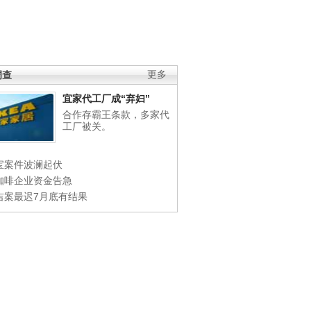
调查
更多
宜家代工厂成“弃妇”
合作存霸王条款，多家代
工厂被关。
宝案件波澜起伏
咖啡企业资金告急
吉案最迟7月底有结果