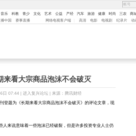
音乐
科教
青少
文化
艺术
公益
产经
汽车
旅游
健康
时尚
三农
商
直播中国
赛事直播
网络电视客户端
|
高清
电影
电视剧
纪录片
动
长期来看大宗商品泡沫不会破灭
日 07:44 |
进入复兴论坛
| 来源：腾讯财经
C刊登题为《长期来看大宗商品泡沫不会破灭》的评论文章，现
人来说意味着一些泡沫已经破裂，但是许多投资专业人士仍