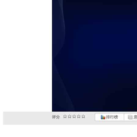
评分
排行榜
意