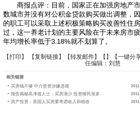
商报点评：目前，国家正在加强房地产市
数城市并没有对公积金贷款购买做出调整，
的职工可以采取上述积极策略购买改善性住房
过，这一养老计划的主要风险在于未来房市
年均增长率低于3.18%就不划算了。
【
打印
】 【
复制链接
】【
转发邮件
】【
】
【一键分
任编辑：刘慧
相关链接
买房钱不够 中介垫资涉嫌违规
2011
报告揭秘高净值人士：买房渐少 投资移民渐多
2011
房产投资：美国人买房要考虑收入和税收
2011