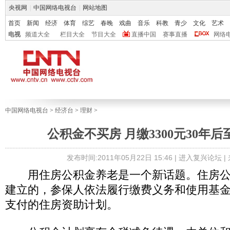
央视网
|
中国网络电视台
|
网站地图
首页
新闻
经济
体育
综艺
春晚
戏曲
音乐
科教
青少
文化
艺术
电视
频道大全
栏目大全
节目大全
直播中国
赛事直播
网络
中国网络电视台
>
经济台
>
理财
>
公积金不买房 月缴3300元30年后
发布时间:2011年05月22日 15:46 |
进入复兴论坛
|
用住房公积金养老是一个新话题。住房公
建立的，参保人依法履行缴费义务和使用基
支付的住房资助计划。