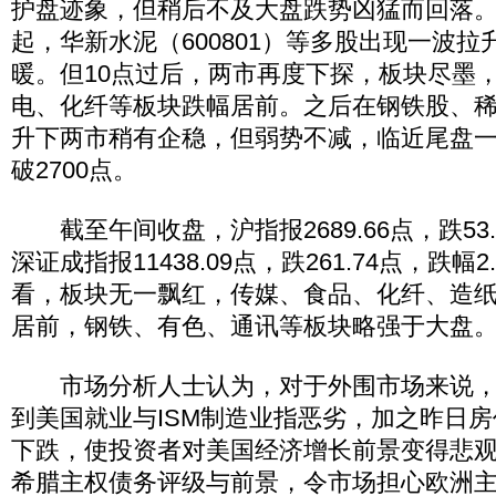
护盘迹象，但稍后不及大盘跌势凶猛而回落
起，华新水泥（600801）等多股出现一波
暖。但10点过后，两市再度下探，板块尽墨
电、化纤等板块跌幅居前。之后在钢铁股、
升下两市稍有企稳，但弱势不减，临近尾盘
破2700点。
截至午间收盘，沪指报2689.66点，跌53.9
深证成指报11438.09点，跌261.74点，跌幅
看，板块无一飘红，传媒、食品、化纤、造
居前，钢铁、有色、通讯等板块略强于大盘
市场分析人士认为，对于外围市场来说，
到美国就业与ISM制造业指恶劣，加之昨日
下跌，使投资者对美国经济增长前景变得悲
希腊主权债务评级与前景，令市场担心欧洲