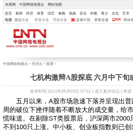
央视网
|
中国网络电视台
|
网站地图
首页
新闻
经济
体育
综艺
春晚
戏曲
音乐
科教
青少
文化
艺术
电视
频道大全
栏目大全
节目大全
直播中国
赛事直播
网络
中国网络电视台
>
经济台
>
股票
>
七机构激辩A股探底 六月中下旬
发布时间:2011年06月03日 07:51 |
进入复兴论坛
| 来
五月以来，A股市场急速下落并呈现出普
周的破位下挫伴随着不断放大的成交量，给
慌味道。在剔除ST类股票后，沪深两市200
不到100只上涨。中小板、创业板指数则已