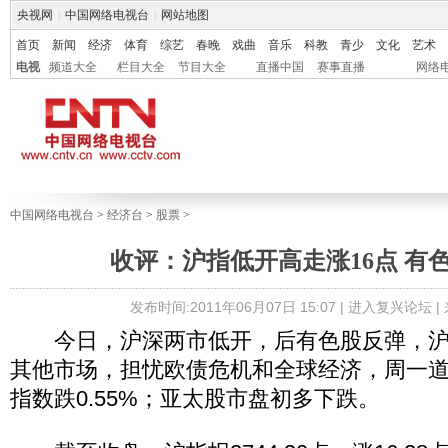
央视网
|
中国网络电视台
|
网站地图
首页
新闻
经济
体育
综艺
春晚
戏曲
音乐
科教
青少
文化
艺术
电视
频道大全
栏目大全
节目大全
直播中国
赛事直播
网络
中国网络电视台
>
经济台
>
股票
>
收评：沪指低开高走涨16点 有
发布时间:2011年06月07日 15:07 |
进入复兴论坛
|
今日，沪深两市低开，后有色股反弹，沪
其他市场，担忧欧债危机和全球经济，周一道指
指数跌0.55%；亚太股市盘初多下跌。