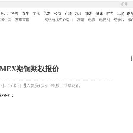
音乐
科教
青少
文化
艺术
公益
产经
汽车
旅游
健康
时尚
三农
商
直播中国
赛事直播
网络电视客户端
|
高清
电影
电视剧
纪录片
动
OMEX期铜期权报价
日 17:08 |
进入复兴论坛
| 来源：世华财讯
权报价：