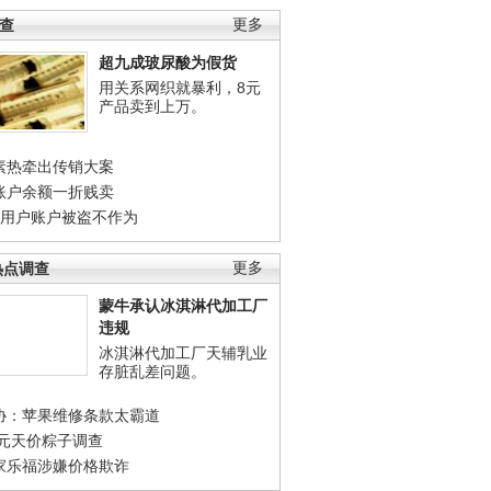
调查
更多
超九成玻尿酸为假货
用关系网织就暴利，8元
产品卖到上万。
素热牵出传销大案
账户余额一折贱卖
店用户账户被盗不作为
热点调查
更多
蒙牛承认冰淇淋代加工厂
违规
冰淇淋代加工厂天辅乳业
存脏乱差问题。
协：苹果维修条款太霸道
0元天价粽子调查
家乐福涉嫌价格欺诈