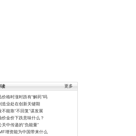
解读
更多
品价格时涨时跌有“解药”吗
制造业处在创新关键期
业不能靠“不回复”谋发展
油价金价下跌意味什么？
公关中传递的“负能量”
IMF增资能为中国带来什么