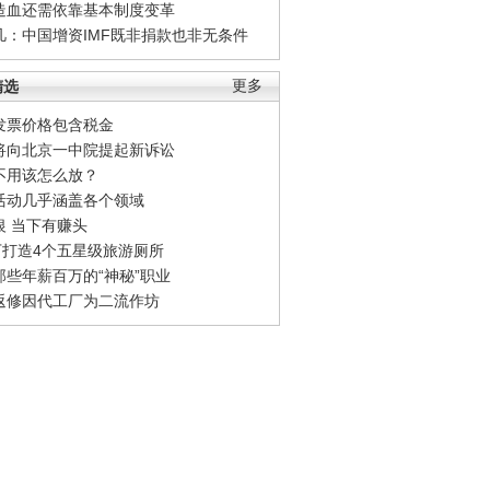
造血还需依靠基本制度变革
凡：中国增资IMF既非捐款也非无条件
精选
更多
发票价格包含税金
将向北京一中院提起新诉讼
不用该怎么放？
活动几乎涵盖各个领域
银 当下有赚头
0万打造4个五星级旅游厕所
那些年薪百万的“神秘”职业
返修因代工厂为二流作坊