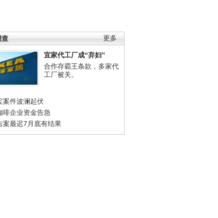
调查
更多
宜家代工厂成“弃妇”
合作存霸王条款，多家代
工厂被关。
宝案件波澜起伏
咖啡企业资金告急
吉案最迟7月底有结果