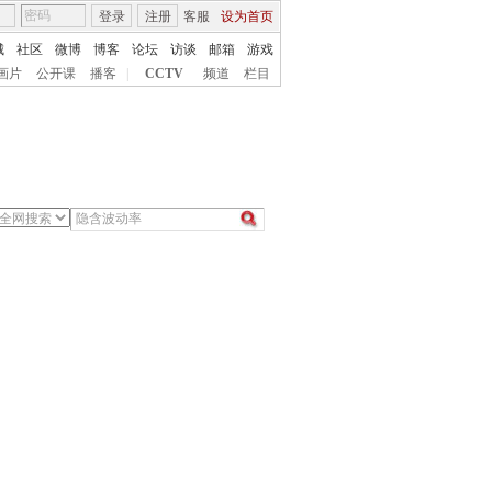
登录
注册
客服
设为首页
城
社区
微博
博客
论坛
访谈
邮箱
游戏
画片
公开课
播客
|
CCTV
频道
栏目