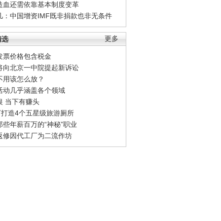
造血还需依靠基本制度变革
凡：中国增资IMF既非捐款也非无条件
精选
更多
发票价格包含税金
将向北京一中院提起新诉讼
不用该怎么放？
活动几乎涵盖各个领域
银 当下有赚头
0万打造4个五星级旅游厕所
那些年薪百万的“神秘”职业
返修因代工厂为二流作坊