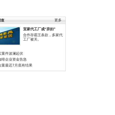
调查
更多
宜家代工厂成“弃妇”
合作存霸王条款，多家代
工厂被关。
宝案件波澜起伏
咖啡企业资金告急
吉案最迟7月底有结果