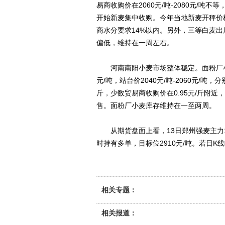
易商收购价在2060元/吨-2080元/
开始新麦集中收购。今年当地新麦开秤价格在0
商水分要求14%以内。另外，三等白麦出
偏低，维持在一周左右。
河南南阳小麦市场整体稳定。面粉厂小麦收购价
元/吨，站台价2040元/吨-2060元/吨
斤，少数贸易商收购价在0.95元/斤附
售。面粉厂小麦库存维持在一至两周。
从期货盘面上看，13日郑州强麦主力1
时持有多单，目标位2910元/吨。若日K
相关专题：
相关报道：