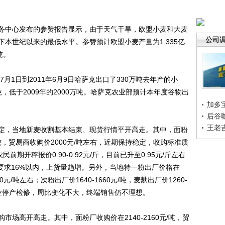
中心发布的参赞报告显示，由于天气干旱，欧盟小麦和大麦
公司
本世纪以来的最低水平。参赞预计欧盟小麦产量为1.335亿
吨。
1日到2011年6月9日哈萨克出口了330万吨去年产的小
吨，低于2009年的2000万吨。哈萨克农业部预计本年度谷物出
。
加多
后谷
王老
，当地新麦收割基本结束、现货行情平开高走。其中，面粉
元/吨，贸易商收购价2000元/吨左右，近期保持稳定，收购标准质
期开秤报价0.90-0.92元/斤，目前已升至0.95元/斤左右
分要求16%以内，上货量趋增。另外，当地特一粉出厂价格在
60元/吨左右；次粉出厂价1640-1660元/吨，麦麸出厂价1260-
企业停产检修，周比变化不大，终端销售仍不理想。
高开高走。其中，面粉厂收购价在2140-2160元/吨，贸