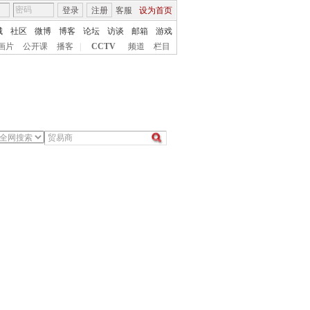
登录
注册
客服
设为首页
城
社区
微博
博客
论坛
访谈
邮箱
游戏
画片
公开课
播客
|
CCTV
频道
栏目