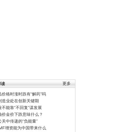
解读
更多
品价格时涨时跌有“解药”吗
制造业处在创新关键期
业不能靠“不回复”谋发展
油价金价下跌意味什么？
公关中传递的“负能量”
IMF增资能为中国带来什么