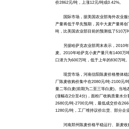
价2862元/吨，上涨12元/吨或0.42%。
国际市场，据美国农业部海外农业服务
产量将低于早先预期，其中大麦产量将创下
吨，比美国农业部目前的预测低了510万
另据哈萨克农业部周末表示，2010年7月
麦。2010年哈萨克小麦产量只有1400万
口潜力为600万吨，低于上年的830万吨
现货市场，河南信阳陈麦价格整体稳定
厂陈麦收购价集中在2080元/吨-2100
量二等白麦(前期为二至三等白麦)。当地农民前
(涨幅在2分至4分)，面粉厂收购质量水
2680元/吨-2700元/吨，最低成交价在26
1280元/吨，工厂维持议价出货、部分
河南郑州陈麦价格平稳运行、新麦收购市场