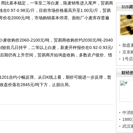
吨不等，周比基本稳定，一等至二等白麦，陈麦销售进入尾声，贸易商
315
.97-0.98元/斤，目前市场价格最高升至1.00元/斤，贸易
库价在2000元/吨，市场购销基本停滞。面粉厂小麦库存普遍
2060-2100元/吨，贸易商收购价约2030元/吨-2040
胎盘
，分别较前几日持平，二等以上白麦，新麦开秤报价在0.92-0.93元/
京东
近，后期仍有上升空间，贸易商开始询盘收购，多数农户挺价、惜
1号
财经
201合约小幅反弹。从日K线上看，期价可能进一步反弹，暂
线收盘价落在2845元/吨下方，止损出局。
中消
188
武汉