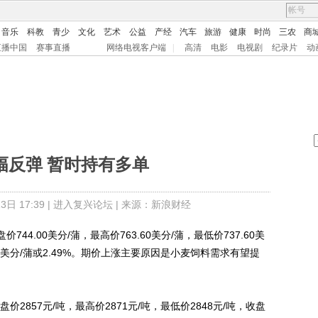
音乐
科教
青少
文化
艺术
公益
产经
汽车
旅游
健康
时尚
三农
商
直播中国
赛事直播
网络电视客户端
|
高清
电影
电视剧
纪录片
动
幅反弹 暂时持有多单
日 17:39 |
进入复兴论坛
| 来源：新浪财经
4.00美分/蒲，最高价763.60美分/蒲，最低价737.60美
.50美分/蒲或2.49%。期价上涨主要原因是小麦饲料需求有望提
857元/吨，最高价2871元/吨，最低价2848元/吨，收盘