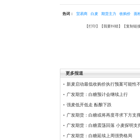
热词：
贸易商
白麦
期货主力
收购价
面
【
打印
】【
我要纠错
】【
复制链
更多报道
新麦启动最低收购价执行预案可能性
广发期货：白糖预计会继续上行
强麦低开低走 酝酿下跌
广发期货：白糖或将再度寻求下方支
广发期货：白糖震荡回落 小麦探明支
广发期货：白糖延续上周强势格局