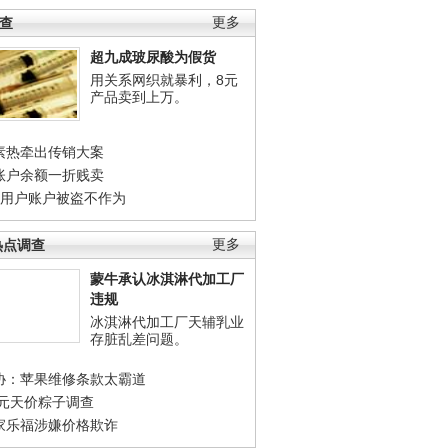
调查
更多
超九成玻尿酸为假货
用关系网织就暴利，8元
产品卖到上万。
素热牵出传销大案
账户余额一折贱卖
店用户账户被盗不作为
热点调查
更多
蒙牛承认冰淇淋代加工厂
违规
冰淇淋代加工厂天辅乳业
存脏乱差问题。
协：苹果维修条款太霸道
0元天价粽子调查
家乐福涉嫌价格欺诈