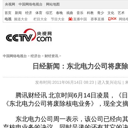
央视网
|
中国网络电视台
|
网站地图
首页
新闻
经济
体育
综艺
春晚
戏曲
音乐
科教
青少
文化
艺术
电视
频道大全
栏目大全
节目大全
直播中国
赛事直播
网络
中国网络电视台
>
经济台
>
财经资讯
>
日经新闻：东北电力公司将废
发布时间:2011年06月14日 08:23 |
进入复兴论坛
|
腾讯财经讯 北京时间6月14日凌晨，《
《东北电力公司将废除核电业务》，现全文
东北电力公司周一表示，该公司已经向其2
弃核电业务的决议，同时呈递的还有其它的