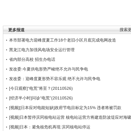
更多报道
搜索
本市部署电力迎峰度夏工作18个老旧小区月底完成电网改造
黑龙江电力加强风电场安全运行管理
省内部分高校 招生办电话
发改委:今夏供电形势严峻绝不允许与民争电
发改委：迎峰度夏形势不容乐观 绝不允许与民争电
[今日观察]“电荒”将至？(20110526)
[经济半小时]问诊“电荒”(20110526)
[视频][日本应对电能短缺]政府节电目标定为15% 违者将被罚款
[视频]日本暂停滨冈核电站运营 核电站运营方将建造防波堤应对海
[视频]日本：避免核危机再现 滨冈核电站停运