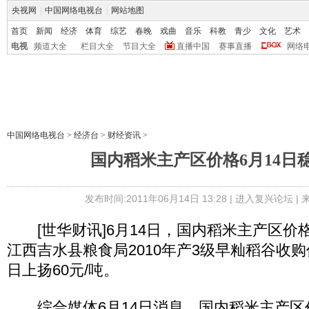
央视网
|
中国网络电视台
|
网站地图
首页
新闻
经济
体育
综艺
春晚
戏曲
音乐
科教
青少
文化
艺术
电视
频道大全
栏目大全
节目大全
直播中国
赛事直播
网络
中国网络电视台
>
经济台
>
财经资讯
>
国内稻米主产区价格6月14日
发布时间:2011年06月14日 13:28 |
进入复兴论坛
|
[世华财讯]6月14日，国内稻米主产区价
江西吉水县粮食局2010年产3级早籼稻谷收购价
日上扬60元/吨。
综合媒体6月14日消息，国内稻米主产区