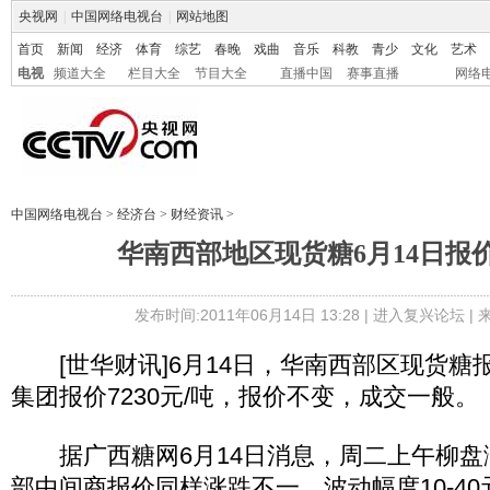
央视网
|
中国网络电视台
|
网站地图
首页
新闻
经济
体育
综艺
春晚
戏曲
音乐
科教
青少
文化
艺术
电视
频道大全
栏目大全
节目大全
直播中国
赛事直播
网络
中国网络电视台
>
经济台
>
财经资讯
>
华南西部地区现货糖6月14日报
发布时间:2011年06月14日 13:28 |
进入复兴论坛
|
[世华财讯]6月14日，华南西部区现货糖
集团报价7230元/吨，报价不变，成交一般。
据广西糖网6月14日消息，周二上午柳盘
部中间商报价同样涨跌不一，波动幅度10-4