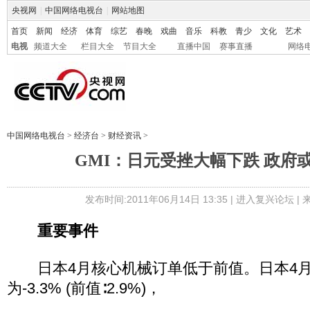
央视网
|
中国网络电视台
|
网站地图
首页
新闻
经济
体育
综艺
春晚
戏曲
音乐
科教
青少
文化
艺术
电视
频道大全
栏目大全
节目大全
直播中国
赛事直播
网络
中国网络电视台
>
经济台
>
财经资讯
>
GMI：日元受挫大幅下跌 政府
发布时间:2011年06月14日 13:35 |
进入复兴论坛
|
重要事件
日本4月核心机械订单低于前值。日本4月
为-3.3% (前值∶2.9%)，