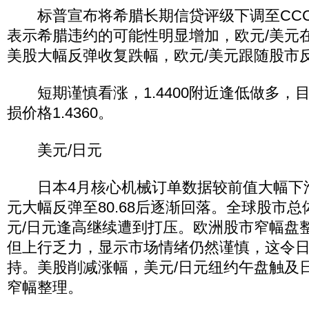
标普宣布将希腊长期信贷评级下调至CCC
表示希腊违约的可能性明显增加，欧元/美元
美股大幅反弹收复跌幅，欧元/美元跟随股市反弹
短期谨慎看涨，1.4400附近逢低做多，目标
损价格1.4360。
美元/日元
日本4月核心机械订单数据较前值大幅下滑
元大幅反弹至80.68后逐渐回落。全球股市
元/日元逢高继续遭到打压。欧洲股市窄幅盘
但上行乏力，显示市场情绪仍然谨慎，这令
持。美股削减涨幅，美元/日元纽约午盘触及日内
窄幅整理。