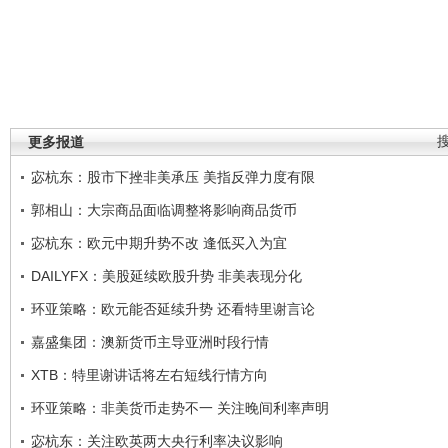
更多报道
宓杭东：股市下挫非美承压 美指反弹力度有限
郭相山：大宗商品面临调整将影响商品货币
宓杭东：欧元中期升势不改 逢低买入为宜
DAILYFX：美股延续欧股升势 非美表现分化
环亚策略：欧元能否延续升势 还看特里谢言论
嘉盛集团：澳新货币主导亚洲时段行情
XTB：特里谢讲话将左右短线行情方向
环亚策略：非美货币走势不一 关注晚间利率声明
宓杭东：关注欧英两大央行利率决议影响