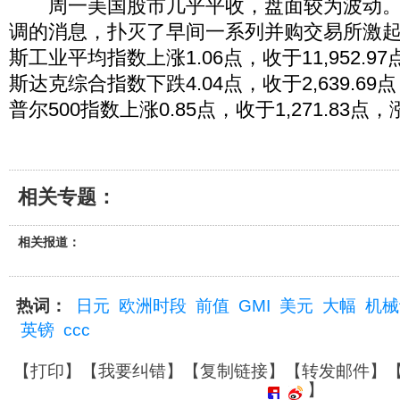
周一美国股市几乎平收，盘面较为波动。
调的消息，扑灭了早间一系列并购交易所激
斯工业平均指数上涨1.06点，收于11,952.97
斯达克综合指数下跌4.04点，收于2,639.69
普尔500指数上涨0.85点，收于1,271.83点，
相关专题：
相关报道：
热词：
日元
欧洲时段
前值
GMI
美元
大幅
机械
英镑
ccc
【
打印
】【
我要纠错
】【
复制链接
】【
转发邮件
】
】