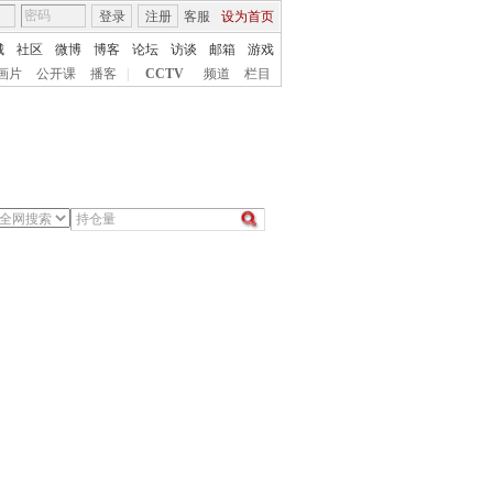
登录
注册
客服
设为首页
城
社区
微博
博客
论坛
访谈
邮箱
游戏
画片
公开课
播客
|
CCTV
频道
栏目