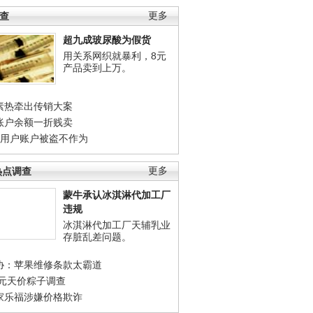
调查
更多
超九成玻尿酸为假货
用关系网织就暴利，8元
产品卖到上万。
素热牵出传销大案
账户余额一折贱卖
店用户账户被盗不作为
热点调查
更多
蒙牛承认冰淇淋代加工厂
违规
冰淇淋代加工厂天辅乳业
存脏乱差问题。
协：苹果维修条款太霸道
0元天价粽子调查
家乐福涉嫌价格欺诈