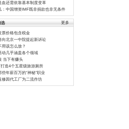
造血还需依靠基本制度变革
凡：中国增资IMF既非捐款也非无条件
精选
更多
发票价格包含税金
将向北京一中院提起新诉讼
不用该怎么放？
活动几乎涵盖各个领域
银 当下有赚头
0万打造4个五星级旅游厕所
那些年薪百万的“神秘”职业
返修因代工厂为二流作坊