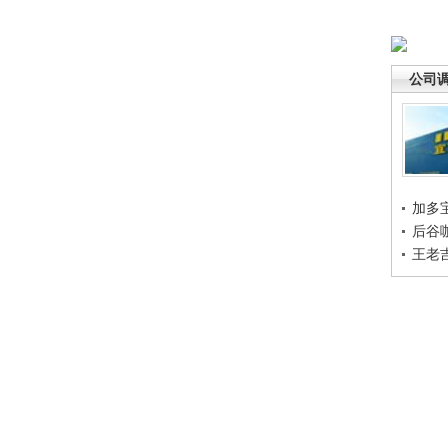
公司
加多
后谷
王老