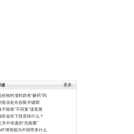
解读
更多
品价格时涨时跌有“解药”吗
制造业处在创新关键期
业不能靠“不回复”谋发展
油价金价下跌意味什么？
公关中传递的“负能量”
IMF增资能为中国带来什么