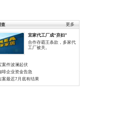
调查
更多
宜家代工厂成“弃妇”
合作存霸王条款，多家代
工厂被关。
宝案件波澜起伏
咖啡企业资金告急
吉案最迟7月底有结果