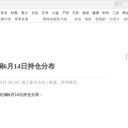
音乐
科教
青少
文化
艺术
公益
产经
汽车
旅游
健康
时尚
三农
商
直播中国
赛事直播
网络电视客户端
|
高清
电影
电视剧
纪录片
动
铜6月14日持仓分布
日 09:24 |
进入复兴论坛
| 来源：世华财讯
)铜6月14日持仓分布：