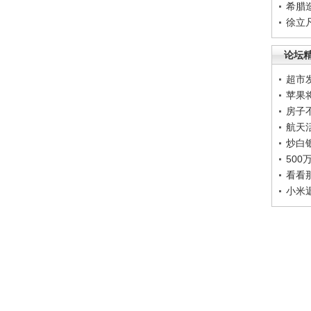
希腊
徐立
论坛
超市
苹果
房子
航天
炒白
50
看看
小米