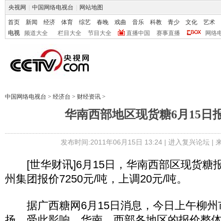
央视网
|
中国网络电视台
|
网站地图
首页
新闻
经济
体育
综艺
春晚
戏曲
音乐
科教
青少
文化
艺术
电视
频道大全
栏目大全
节目大全
直播中国
赛事直播
网络
中国网络电视台
>
经济台
>
财经资讯
>
华南西部地区现货糖6月15日
发布时间:2011年06月15日 13:24 |
进入复兴论坛
|
[世华财讯]6月15日，华南西部区现货糖
州集团报价7250元/吨，上调20元/吨。
据广西糖网6月15日消息，今日上午柳州
扬，受此影响，华南、西部各地区的报价整