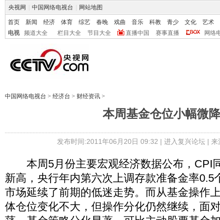
央视网
|
中国网络电视台
|
网站地图
首页
新闻
经济
体育
综艺
春晚
戏曲
音乐
科教
青少
文化
艺术
电视
频道大全
栏目大全
节目大全
直播中国
赛事直播
网络
中国网络电视台
>
经济台
>
财经资讯
>
本周基金仓位小幅微
发布时间:2011年06月20日 09:32 |
进入复兴论坛
| 
本周5月份主要宏观经济数据公布，CPI同
新高，央行年内第六次上调存款准备金率0.5
市场延续了前期的低迷走势。而从基金操作
体仓位变化不大，但操作分化仍然继续，面