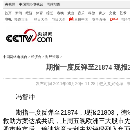
央视网
|
中国网络电视台
|
网站地图
首页
新闻
经济
体育
综艺
春晚
戏曲
音乐
科教
青少
文化
艺术
电视
频道大全
栏目大全
节目大全
直播中国
赛事直播
网络
中国网络电视台
>
经济台
>
财经资讯
>
期指一度反弹至21874 现报2
发布时间:2011年06月20日 11:28 |
进入复兴论坛
|
冯智冲
期指一度反弹至21874，现报21803，
救助方案达成共识，上周五晚欧洲三大股市
股市收市后，穆迪将意大利主权评级列入负