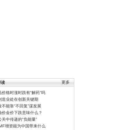
解读
更多
品价格时涨时跌有“解药”吗
制造业处在创新关键期
业不能靠“不回复”谋发展
油价金价下跌意味什么？
公关中传递的“负能量”
IMF增资能为中国带来什么