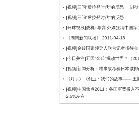
[视频]三问“后拉登时代”的反恐：击
[视频]三问“后拉登时代”的反恐
[环球视线]战机+导弹 外媒狂猜中国军力（
《湖南新闻联播》 2011-04-18
[视频]金砖国家领导人联合记者招待会
[今日关注]五国“金砖”撬动世界？（2011
[视频]新闻分析：核事故考验日本减排
《对手》《创业：我们的故事—— 王
[视频]中国焦点2011：各国军费投入
2.5%左右