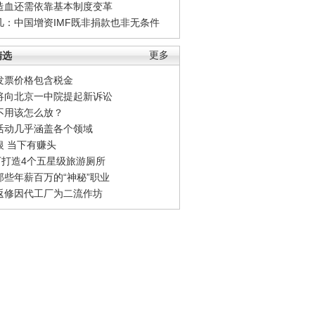
造血还需依靠基本制度变革
凡：中国增资IMF既非捐款也非无条件
精选
更多
发票价格包含税金
将向北京一中院提起新诉讼
不用该怎么放？
活动几乎涵盖各个领域
银 当下有赚头
0万打造4个五星级旅游厕所
那些年薪百万的“神秘”职业
返修因代工厂为二流作坊