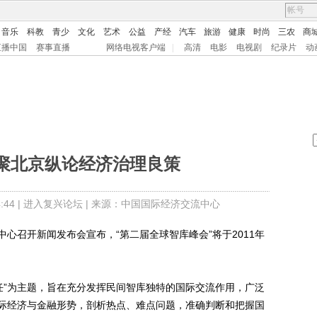
音乐
科教
青少
文化
艺术
公益
产经
汽车
旅游
健康
时尚
三农
商
直播中国
赛事直播
网络电视客户端
|
高清
电影
电视剧
纪录片
动
聚北京纵论经济治理良策
44 |
进入复兴论坛
| 来源：中国国际经济交流中心
中心召开新闻发布会宣布，“第二届全球智库峰会”将于2011年
”为主题，旨在充分发挥民间智库独特的国际交流作用，广泛
际经济与金融形势，剖析热点、难点问题，准确判断和把握国