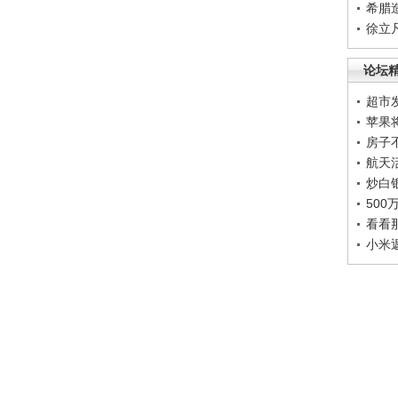
希腊
徐立
论坛
超市
苹果
房子
航天
炒白
50
看看
小米