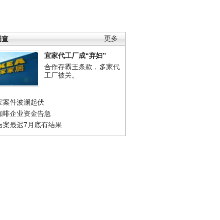
调查
更多
宜家代工厂成“弃妇”
合作存霸王条款，多家代
工厂被关。
宝案件波澜起伏
咖啡企业资金告急
吉案最迟7月底有结果