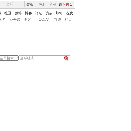
登录
注册
客服
设为首页
城
社区
微博
博客
论坛
访谈
邮箱
游戏
画片
公开课
播客
|
CCTV
频道
栏目