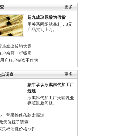
调查
更多
超九成玻尿酸为假货
用关系网织就暴利，8元
产品卖到上万。
素热牵出传销大案
账户余额一折贱卖
店用户账户被盗不作为
热点调查
更多
蒙牛承认冰淇淋代加工厂
违规
冰淇淋代加工厂天辅乳业
存脏乱差问题。
协：苹果维修条款太霸道
0元天价粽子调查
家乐福涉嫌价格欺诈