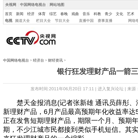
央视网
|
中国网络电视台
|
网站地图
首页
新闻
经济
体育
综艺
春晚
戏曲
音乐
科教
青少
文化
艺术
电视
频道大全
栏目大全
节目大全
直播中国
赛事直播
网络
中国网络电视台
>
经济台
>
财经资讯
>
银行狂发理财产品一箭
发布时间:2011年06月20日 17:11 |
进入复兴论坛
| 来
楚天金报消息(记者张新雄 通讯员薛彤、
新理财产品，6月产品最高预期年化收益率达
正在发售短期理财产品，期限一个月、预期年收
期，不少江城市民都接到类似手机短信。其