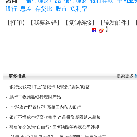
热词：
银行理财产品
银行理财
银行存款
中间业
银行
息差
存贷比
股市
负利率
【
打印
】【
我要纠错
】【
复制链接
】【
转发邮件
】
】
更多报道
搜索更多
银行没钱花“盯上”借记卡 贷款乱“插队”频繁
鹏华丰收跑赢银行理财产品
“全球资产配置模型”亮相国内私人银行
银行不惜成本提高收益率 产品投资期限越来越短
募集资金沦为“自由行” 国恒铁路等多家公司违规