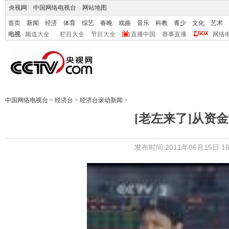
央视网
|
中国网络电视台
|
网站地图
首页
新闻
经济
体育
综艺
春晚
戏曲
音乐
科教
青少
文化
艺术
电视
频道大全
栏目大全
节目大全
直播中国
赛事直播
网络
中国网络电视台
>
经济台
>
经济台滚动新闻
>
[老左来了]从资金流
发布时间:2011年06月15日 16: