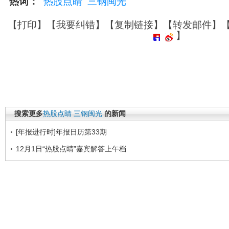
热词：
热股点睛
三钢闽光
【
打印
】【
我要纠错
】【
复制链接
】【
转发邮件
】
】
搜索更多
热股点睛
三钢闽光
的新闻
[年报进行时]年报日历第33期
12月1日“热股点睛”嘉宾解答上午档