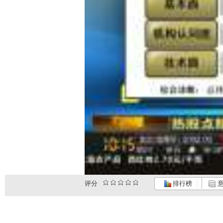
评分
排行榜
意