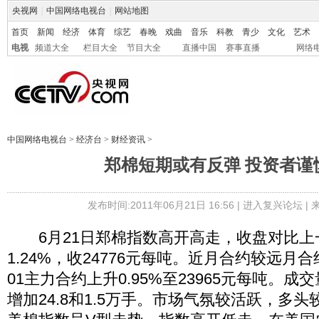
央视网
|
中国网络电视台
|
网站地图
首页
新闻
经济
体育
综艺
春晚
戏曲
音乐
科教
青少
文化
艺术
电视
频道大全
栏目大全
节目大全
直播中国
赛事直播
网络
中国网络电视台
>
经济台
>
财经资讯
>
郑棉短期或有反弹 投资者谨
发布时间:2011年06月21日 16:56 |
进入复兴论坛
|
6月21日郑棉指数高开高走，收盘对比上
1.24%，收24776元每吨。近月合约较远月
01主力合约上升0.95%至23965元每吨。
增加24.8和1.5万手。市场气氛较活跃，多