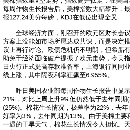
美棉指数呈V型走势，指数高开低走，在美国农
每周作物生长报告后，美棉指数大幅攀升，最终
报127.24美分每磅，KDJ在低位出现金叉。
全球经济方面，刚召开的欧元区财长会议
方案上没能如市场所愿达成共识，而是决定推迟
议上再行讨论。欧债危机仍不明朗，但希腊
助免于经济面临破产提振了欧元走势，令美指下
日央行正式提高存款准备率，上海银行间同业拆借利
线上涨，其中隔夜利率狂飙至6.955%。
昨日美国农业部每周作物生长报告中显示
21%，对比上周上升9%但仍然低于去年同期(2
(25%)。棉花生长情况，极差率为22%，去
好率为3%，去年同期为13%。由于美棉主
一遇的干旱天气，棉花生长情况令人担忧。