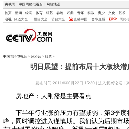
央视网
|
中国网络电视台
|
网站地图
首页
新闻
经济
体育
综艺
春晚
戏曲
音乐
科教
青少
文化
艺术
电视
频道大全
栏目大全
节目大全
直播中国
赛事直播
网络
中国网络电视台
>
经济台
>
股票
>
明日展望：提前布局十大板块潜质
发布时间:2011年06月22日 15:30 |
进入复兴论坛
|
房地产：大刚需是主要看点
下半年行业涨价压力有望减弱，第3季度
峰，同时调控进入谨慎期。我们认为后期市