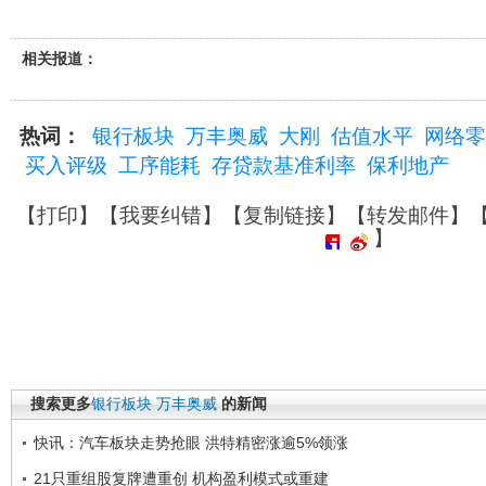
相关报道：
热词：
银行板块
万丰奥威
大刚
估值水平
网络零
买入评级
工序能耗
存贷款基准利率
保利地产
【
打印
】【
我要纠错
】【
复制链接
】【
转发邮件
】
】
搜索更多
银行板块
万丰奥威
的新闻
快讯：汽车板块走势抢眼 洪特精密涨逾5%领涨
21只重组股复牌遭重创 机构盈利模式或重建