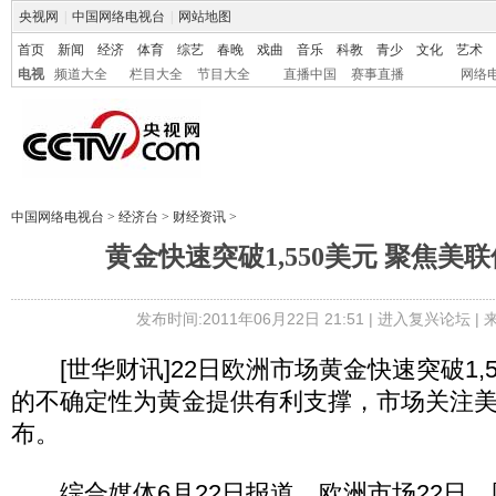
央视网
|
中国网络电视台
|
网站地图
首页
新闻
经济
体育
综艺
春晚
戏曲
音乐
科教
青少
文化
艺术
电视
频道大全
栏目大全
节目大全
直播中国
赛事直播
网络
中国网络电视台
>
经济台
>
财经资讯
>
黄金快速突破1,550美元 聚焦美
发布时间:2011年06月22日 21:51 |
进入复兴论坛
|
[世华财讯]22日欧洲市场黄金快速突破1,
的不确定性为黄金提供有利支撑，市场关注
布。
综合媒体6月22日报道，欧洲市场22日，