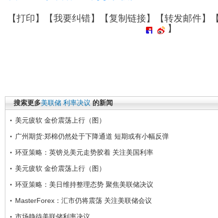
【
打印
】【
我要纠错
】【
复制链接
】【
转发邮件
】
】
搜索更多
美联储
利率决议
的新闻
美元疲软 金价震荡上行（图）
广州期货:郑棉仍然处于下降通道 短期或有小幅反弹
环亚策略：英镑兑美元走势胶着 关注美国利率
美元疲软 金价震荡上行（图）
环亚策略：美日维持整理态势 聚焦美联储决议
MasterForex：汇市仍将震荡 关注美联储会议
市场静待美联储利率决议