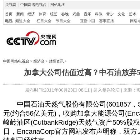
央视网
|
中国网络电视台
|
网站地图
首页
新闻
经济
体育
综艺
春晚
戏曲
音乐
科教
青少
文化
艺术
电视
频道大全
栏目大全
节目大全
直播中国
赛事直播
网络
中国网络电视台
>
经济台
>
财经资讯
>
加拿大公司估值过高？中石油放弃5
发布时间:2011年06月23日 08:11 |
进入复兴论坛
| 来源：
中国石油天然气股份有限公司(601857，S
元(约合56亿美元)，收购加拿大能源公司(Enca
峻岭油区(CutbankRidge)天然气资产50%
日，EncanaCorp官方网站发布声明称，双