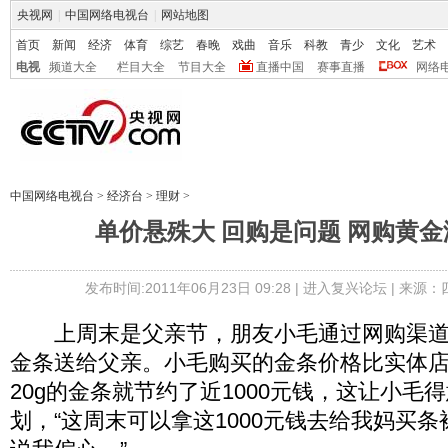
央视网
|
中国网络电视台
|
网站地图
首页
新闻
经济
体育
综艺
春晚
戏曲
音乐
科教
青少
文化
艺术
电视
频道大全
栏目大全
节目大全
直播中国
赛事直播
网络
中国网络电视台
>
经济台
>
理财
>
单价悬殊大 回购是问题 网购黄
发布时间:2011年06月23日 09:28 |
进入复兴论坛
| 来源
上周末是父亲节，朋友小毛通过网购渠道购
金条送给父亲。小毛购买的金条价格比实体店便
20g的金条就节约了近1000元钱，这让小毛
划，“这周末可以拿这1000元钱去给我妈买