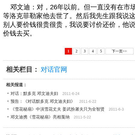
邓文迪：对，26年以前。但一直没有在市场
等洛克菲勒家他去世了。然后我先生跟我说
别人要价钱很贵很贵，我说要讨价还价，他
价钱去买。
1
2
3
4
5
下一页>>
相关栏目：
对话官网
相关报道：
对话：默多克 邓文迪夫妇
2011-6-24
预告：《对话默多克 邓文迪夫妇》
2011-6-22
《雪花秘扇》中演雪花丈夫 姜武扮屠夫只为全智贤
2011-6-3
邓文迪携《雪花秘扇》亮相戛纳
2011-5-22