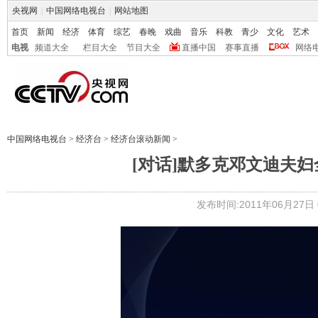
央视网
|
中国网络电视台
|
网站地图
首页
新闻
经济
体育
综艺
春晚
戏曲
音乐
科教
青少
文化
艺术
电视
频道大全
栏目大全
节目大全
直播中国
赛事直播
网络
中国网络电视台
>
经济台
>
经济台滚动新闻
>
[对话]默多克邓文迪夫妇全
发布时间:2011年06月27日 0