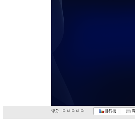
评分
排行榜
意