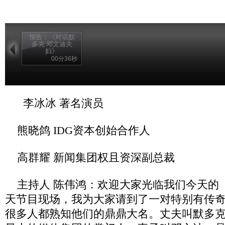
预告：《对话默
多克 邓文迪夫
妇》
00分36秒
李冰冰 著名演员
熊晓鸽 IDG资本创始合作人
高群耀 新闻集团权且资深副总裁
主持人 陈伟鸿：欢迎大家光临我们今天的
天节目现场，我为大家请到了一对特别有传
很多人都熟知他们的鼎鼎大名。丈夫叫默多