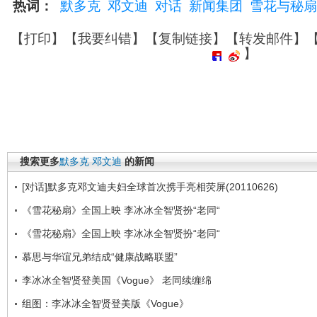
热词：
默多克
邓文迪
对话
新闻集团
雪花与秘扇
【
打印
】【
我要纠错
】【
复制链接
】【
转发邮件
】
】
搜索更多
默多克
邓文迪
的新闻
[对话]默多克邓文迪夫妇全球首次携手亮相荧屏(20110626)
《雪花秘扇》全国上映 李冰冰全智贤扮“老同“
《雪花秘扇》全国上映 李冰冰全智贤扮“老同“
慕思与华谊兄弟结成“健康战略联盟”
李冰冰全智贤登美国《Vogue》 老同续缠绵
组图：李冰冰全智贤登美版《Vogue》