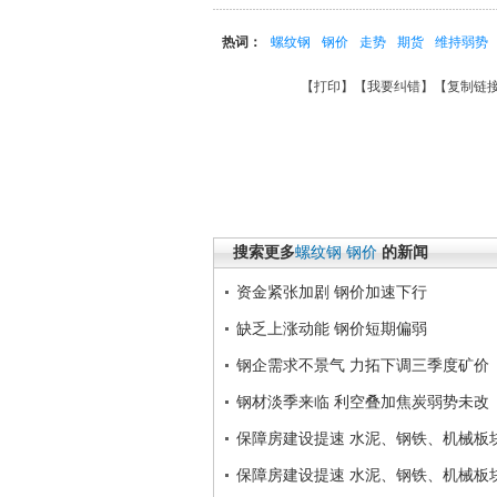
热词：
螺纹钢
钢价
走势
期货
维持弱势
【
打印
】【
我要纠错
】【
复制链
搜索更多
螺纹钢
钢价
的新闻
资金紧张加剧 钢价加速下行
缺乏上涨动能 钢价短期偏弱
钢企需求不景气 力拓下调三季度矿价
钢材淡季来临 利空叠加焦炭弱势未改
保障房建设提速 水泥、钢铁、机械板
保障房建设提速 水泥、钢铁、机械板