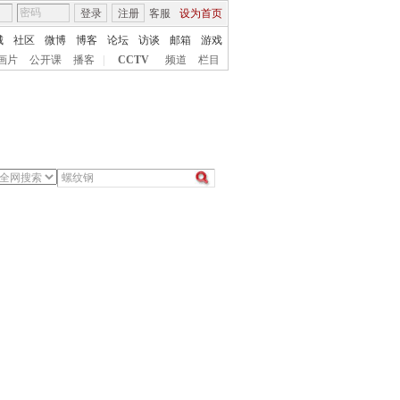
登录
注册
客服
设为首页
城
社区
微博
博客
论坛
访谈
邮箱
游戏
画片
公开课
播客
|
CCTV
频道
栏目