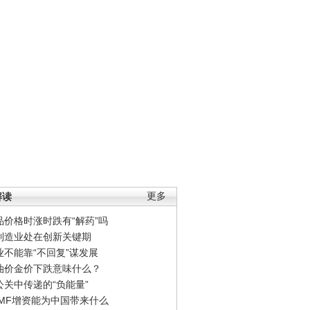
解读
更多
品价格时涨时跌有“解药”吗
制造业处在创新关键期
业不能靠“不回复”谋发展
油价金价下跌意味什么？
公关中传递的“负能量”
IMF增资能为中国带来什么