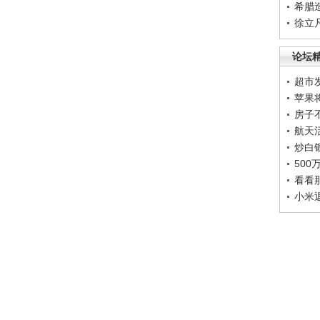
希腊
徐立
论坛
超市
苹果
房子
航天
炒白
50
看看
小米