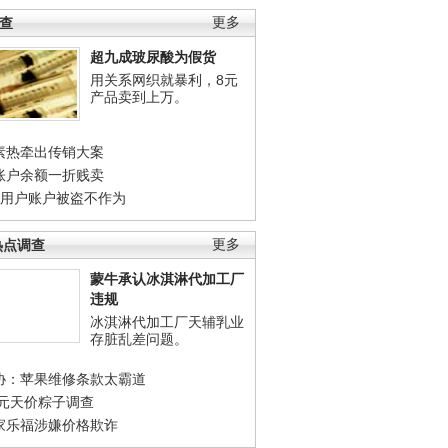
调查
更多
超九成玻尿酸为假货
用关系网织就暴利，8元
产品卖到上万。
素热牵出传销大案
账户余额一折贱卖
店用户账户被盗不作为
热点调查
更多
蒙牛承认冰淇淋代加工厂
违规
冰淇淋代加工厂天辅乳业
存脏乱差问题。
协：苹果维修条款太霸道
0元天价粽子调查
家乐福涉嫌价格欺诈