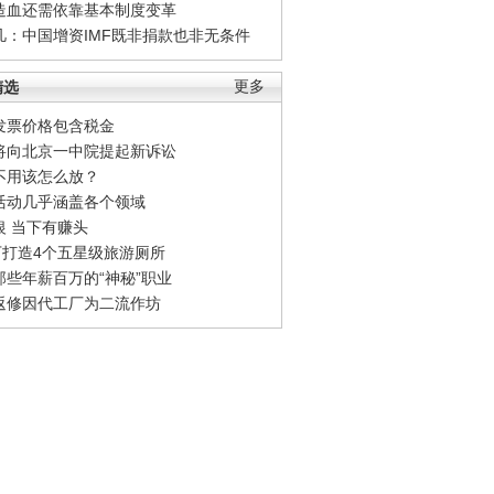
造血还需依靠基本制度变革
凡：中国增资IMF既非捐款也非无条件
精选
更多
发票价格包含税金
将向北京一中院提起新诉讼
不用该怎么放？
活动几乎涵盖各个领域
银 当下有赚头
0万打造4个五星级旅游厕所
那些年薪百万的“神秘”职业
返修因代工厂为二流作坊