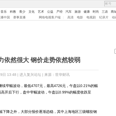
音乐
科教
青少
文化
艺术
公益
产经
汽车
旅游
健康
时尚
三农
商
直播中国
赛事直播
网络电视客户端
|
高清
电影
电视剧
纪录片
动
力依然很大 钢价走势依然较弱
日 13:48 |
进入复兴论坛
| 来源：世华财讯
续窄幅波动，最低4707元，最高4726元，午盘以0.21%的幅
小幅高开后下行，盘中窄幅波动，午盘以0.99%的幅度收跌至
下降之外，大部分报价逐渐趋稳，其中上海地区三级螺纹钢