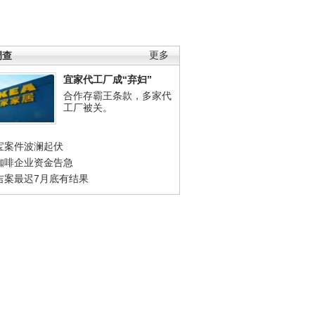
调查
更多
宜家代工厂成“弃妇”
合作存霸王条款，多家代
工厂被关。
宝案件波澜起伏
咖啡企业资金告急
吉案最迟7月底有结果