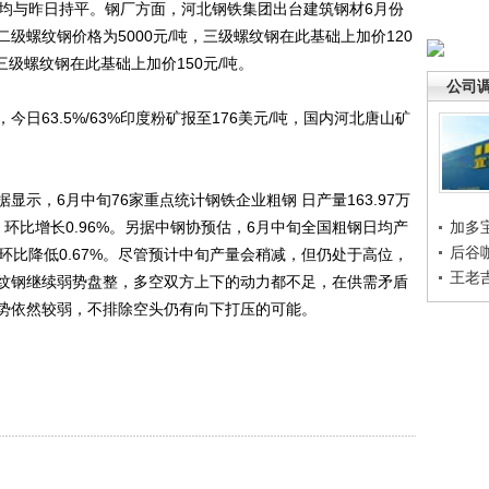
/吨，均与昨日持平。钢厂方面，河北钢铁集团出台建筑钢材6月份
级螺纹钢价格为5000元/吨，三级螺纹钢在此基础上加价120
，三级螺纹钢在此基础上加价150元/吨。
公司
63.5%/63%印度粉矿报至176美元/吨，国内河北唐山矿
，6月中旬76家重点统计钢铁企业粗钢 日产量163.97万
，环比增长0.96%。另据中钢协预估，6月中旬全国粗钢日均产
加多
后谷
吨，环比降低0.67%。尽管预计中旬产量会稍减，但仍处于高位，
王老
纹钢继续弱势盘整，多空双方上下的动力都不足，在供需矛盾
势依然较弱，不排除空头仍有向下打压的可能。