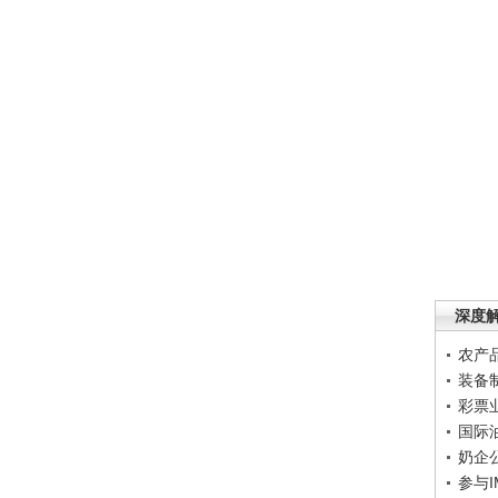
深度
农产
装备
彩票
国际
奶企
参与