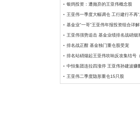
银鸽投资：遭抛弃的王亚伟概念股
王亚伟一季度大幅调仓 工行建行不再“
基金业“一哥”王亚伟年报投资组合详解
王亚伟强势追击 基金业绩排名战硝烟
排名战正酣 基金独门重仓股受宠
排名站硝烟起王亚伟吹响反攻集结号
中恒集团连拉四涨停 王亚伟孙建波赚
王亚伟二季度隐形重仓15只股