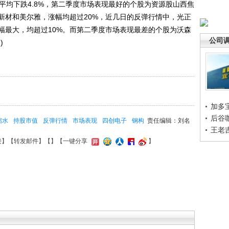
均下跌4.8%，第二季度市场表现最好的个股为资源股山西焦
新材和美尔雅，涨幅均超过20%，近几日的反弹行情中，光正
幅最大，均超过10%。而第二季度市场表现最差的个股为沃森
公司
)
加多
后谷
缩水
持股市值
反弹行情
市场表现
四创电子
钢构
责任编辑：刘名
王老
接
】【
转发邮件
】【
】
【一键分享
】