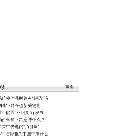
解读
更多
品价格时涨时跌有“解药”吗
制造业处在创新关键期
业不能靠“不回复”谋发展
油价金价下跌意味什么？
公关中传递的“负能量”
IMF增资能为中国带来什么