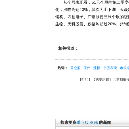
从个股表现看，51只个股的第二季度平
化，涨幅高达40%，其次为山下湖、天晟
钢构、四创电子、广钢股份三只个股的涨
生物、天科股份、跌幅均超过20%。(邱畅
相关报道：
热词：
重仓股
亚伟
涨幅
个股表现
市值
【
打印
】【
我要纠错
】【
复制链
搜索更多
重仓股
亚伟
的新闻