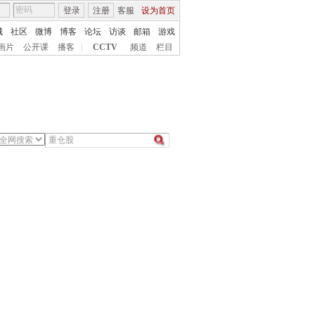
登录
注册
客服
设为首页
城
社区
微博
博客
论坛
访谈
邮箱
游戏
画片
公开课
播客
|
CCTV
频道
栏目