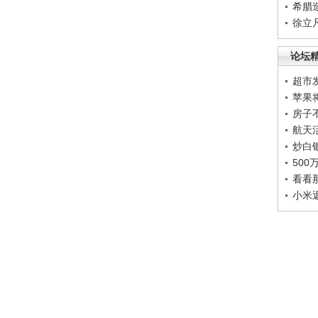
希腊
徐立
论坛
超市
苹果
房子
航天
炒白
50
看看
小米