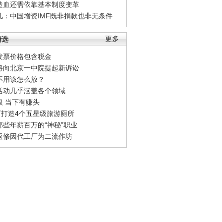
造血还需依靠基本制度变革
凡：中国增资IMF既非捐款也非无条件
精选
更多
发票价格包含税金
将向北京一中院提起新诉讼
不用该怎么放？
活动几乎涵盖各个领域
银 当下有赚头
0万打造4个五星级旅游厕所
那些年薪百万的“神秘”职业
返修因代工厂为二流作坊