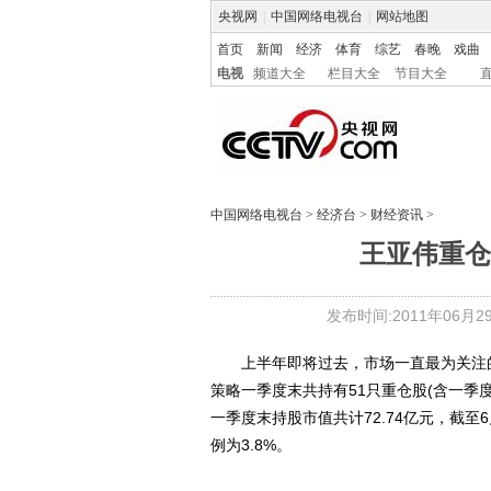
央视网
|
中国网络电视台
|
网站地图
首页
新闻
经济
体育
综艺
春晚
戏曲
电视
频道大全
栏目大全
节目大全
中国网络电视台
>
经济台
>
财经资讯
>
王亚伟重仓
发布时间:2011年06月29日
上半年即将过去，市场一直最为关注的
策略一季度末共持有51只重仓股(含一季
一季度末持股市值共计72.74亿元，截至6
例为3.8%。