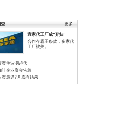
调查
更多
宜家代工厂成“弃妇”
合作存霸王条款，多家代
工厂被关。
宝案件波澜起伏
咖啡企业资金告急
吉案最迟7月底有结果