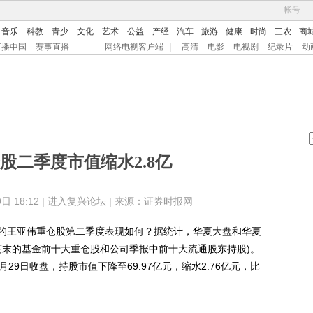
音乐
科教
青少
文化
艺术
公益
产经
汽车
旅游
健康
时尚
三农
商
直播中国
赛事直播
网络电视客户端
|
高清
电影
电视剧
纪录片
动
股二季度市值缩水2.8亿
 18:12 |
进入复兴论坛
| 来源：证券时报网
王亚伟重仓股第二季度表现如何？据统计，华夏大盘和华夏
度末的基金前十大重仓股和公司季报中前十大流通股东持股)。
月29日收盘，持股市值下降至69.97亿元，缩水2.76亿元，比