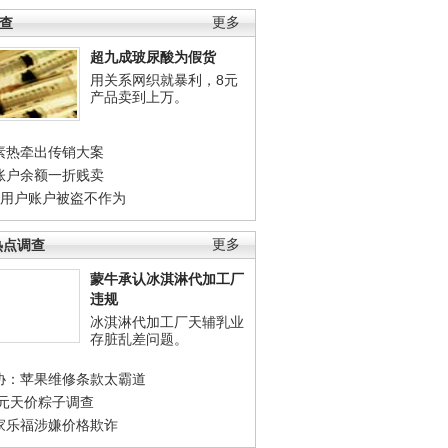
调查
更多
超九成玻尿酸为假货
用关系网织就暴利，8元
产品卖到上万。
素热牵出传销大案
账户余额一折贱卖
店用户账户被盗不作为
热点调查
更多
蒙牛承认冰淇淋代加工厂
违规
冰淇淋代加工厂天辅乳业
存脏乱差问题。
协：苹果维修条款太霸道
0元天价粽子调查
家乐福涉嫌价格欺诈