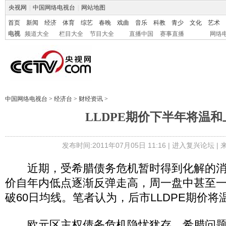
央视网
|
中国网络电视台
|
网站地图
首页
新闻
经济
体育
综艺
春晚
戏曲
音乐
科教
青少
文化
艺术
电视
频道大全
栏目大全
节目大全
直播中国
赛事直播
网络
中国网络电视台
>
经济台
>
财经资讯
>
LLDPE期价下半年将温和
发布时间:2011年07月05日 11:16 |
进入复兴论坛
|
近期，受希腊债务危机暂时得到化解的消息
价自年内低点逐渐反弹走高，周一盘中甚至
破60日均线。笔者认为，后市LLDPE期价将
欧元区主权债务危机隐忧犹存。希腊问题