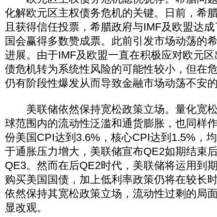
化解欧元区主权债务危机的关键。日前，希
且获得信任投票，希腊政府与IMF及欧盟达
国会赢得多数赞成票。此前引发市场动荡的
进展。由于IMF及欧盟一直在积极应对欧元
债危机转为系统性风险的可能性较小，但在
仍有阶段性爆发从而导致金融市场动荡不安
美联储依然保持宽松政策立场。量化宽松
球范围内的流动性泛滥和通货膨胀，也同样作
份美国CPI达到3.6%，核心CPI达到1.5%
于通胀压力增大，美联储宣布QE2如期结束
QE3。然而在后QE2时代，美联储将运用到
购买美国国债，加上低利率政策仍将在较长
依然保持其宽松政策立场，流动性过剩的局
显改观。