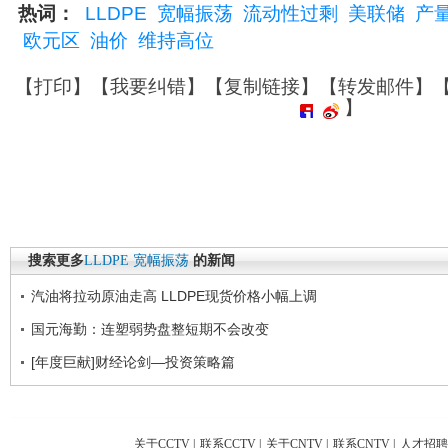
热词：
LLDPE
宽幅振荡
流动性过剩
美联储
产
欧元区
油价
维持高位
【
打印
】【
我要纠错
】【
复制链接
】【
转发邮件
】
】
搜索更多
LLDPE
宽幅振荡
的新闻
汽油将拉动原油走高 LLDPE现货价格小幅上调
国元海勤：连塑弱势盘整短期不会改变
[年度巨献]财经论剑—投资策略篇
关于CCTV
|
联系CCTV
|
关于CNTV
|
联系CNTV
|
人才招聘