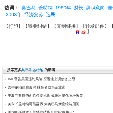
热词：
奥巴马
盖特纳
1980年
财长
辞职意向
连
2008年
经济复苏
选民
【
打印
】【
我要纠错
】【
复制链接
】【
转发邮件
】
】
搜索更多
奥巴马
盖特纳
的新闻
IMF警告美国违约风险 应迅速上调债务上限
盖特纳陷辞职漩涡 继任者或为企业家
美联邦政府仍面临停摆风险 或推出量化宽松政策
美财长盖特纳可能辞职 为奥巴马亲密经济顾问
美国现任财政长盖特纳被指可能将“撂挑子”