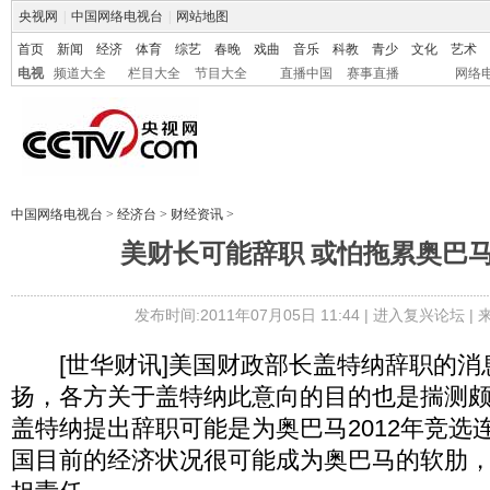
央视网
|
中国网络电视台
|
网站地图
首页
新闻
经济
体育
综艺
春晚
戏曲
音乐
科教
青少
文化
艺术
电视
频道大全
栏目大全
节目大全
直播中国
赛事直播
网络
中国网络电视台
>
经济台
>
财经资讯
>
美财长可能辞职 或怕拖累奥巴
发布时间:2011年07月05日 11:44 |
进入复兴论坛
|
[世华财讯]美国财政部长盖特纳辞职的消
扬，各方关于盖特纳此意向的目的也是揣测
盖特纳提出辞职可能是为奥巴马2012年竞选
国目前的经济状况很可能成为奥巴马的软肋